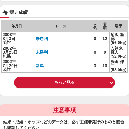
競走成績
人
着
年月日
レース
騎手
気
順
2003年
菊沢 隆
8月3日
未勝利
6
12
徳
函館
(56.0kg)
2002年
☆鈴来
8月25日
未勝利
6
8
直人
札幌
(52.0kg)
2002年
藤田 伸
7月20日
新馬
3
10
二
函館
(53.0kg)
もっと見る
注意事項
結果・成績・オッズなどのデータは、必ず主催者発行のものと照合
し確認してください。