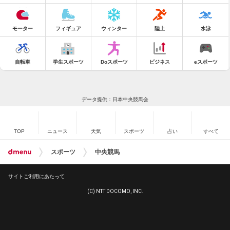
モーター
フィギュア
ウィンター
陸上
水泳
自転車
学生スポーツ
Doスポーツ
ビジネス
eスポーツ
データ提供：日本中央競馬会
TOP
ニュース
天気
スポーツ
占い
すべて
スポーツ
中央競馬
サイトご利用にあたって
(C) NTT DOCOMO, INC.