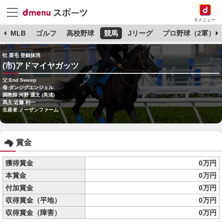
dメニュー
球
MLB
ゴルフ
高校野球
競馬
Jリーグ
プロ野球（2軍）
牡 栗毛 登録抹消
(市)アドマイヤガッツ
父:End Sweep
母:ダンジグエンジェル
調教師:河野 通文 (美浦)
馬主:近藤 利一
生産者:ノーザンファーム
賞金
獲得賞金
0万円
本賞金
0万円
付加賞金
0万円
収得賞金（平地）
0万円
収得賞金（障害）
0万円