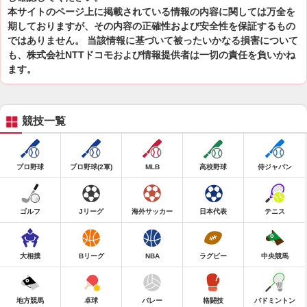
本サイトのページ上に掲載されている情報の内容に関しては万全を
期しておりますが、その内容の正確性および安全性を保証するもの
ではありません。 当該情報に基づいて被ったいかなる損害について
も、株式会社NTTドコモおよび情報提供者は一切の責任を負いかね
ます。
競技一覧
プロ野球
プロ野球(2軍)
MLB
高校野球
侍ジャパン
ゴルフ
Jリーグ
海外サッカー
日本代表
テニス
大相撲
Bリーグ
NBA
ラグビー
中央競馬
地方競馬
卓球
バレー
格闘技
バドミントン