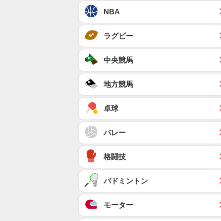
NBA
ラグビー
中央競馬
地方競馬
卓球
バレー
格闘技
バドミントン
モーター