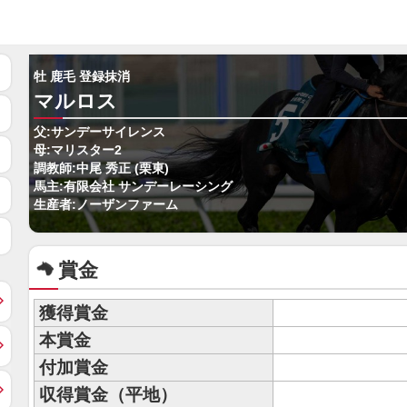
牡 鹿毛 登録抹消
マルロス
父:サンデーサイレンス
母:マリスター2
調教師:中尾 秀正 (栗東)
馬主:有限会社 サンデーレーシング
生産者:ノーザンファーム
賞金
獲得賞金
本賞金
付加賞金
収得賞金（平地）