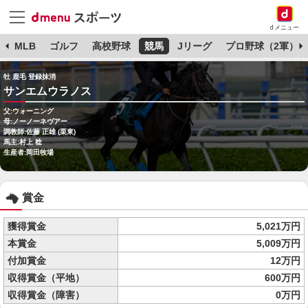
dメニュー
球
MLB
ゴルフ
高校野球
競馬
Jリーグ
プロ野球（2軍）
牡 鹿毛 登録抹消
サンエムウラノス
父:ウォーニング
母:ノーノーネヴアー
調教師:佐藤 正雄 (栗東)
馬主:村上 稔
生産者:岡田牧場
賞金
獲得賞金
5,021万円
本賞金
5,009万円
付加賞金
12万円
収得賞金（平地）
600万円
収得賞金（障害）
0万円