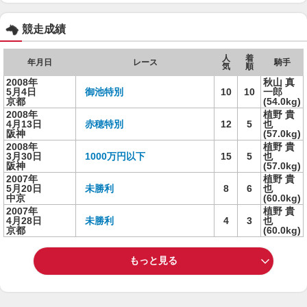
競走成績
人
着
年月日
レース
騎手
気
順
2008年
秋山 真
5月4日
御池特別
10
10
一郎
京都
(54.0kg)
2008年
植野 貴
4月13日
赤穂特別
12
5
也
阪神
(57.0kg)
2008年
植野 貴
3月30日
1000万円以下
15
5
也
阪神
(57.0kg)
2007年
植野 貴
5月20日
未勝利
8
6
也
中京
(60.0kg)
2007年
植野 貴
4月28日
未勝利
4
3
也
京都
(60.0kg)
もっと見る