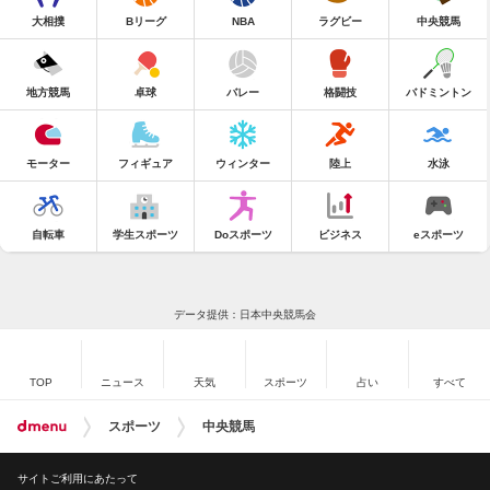
大相撲
Bリーグ
NBA
ラグビー
中央競馬
地方競馬
卓球
バレー
格闘技
バドミントン
モーター
フィギュア
ウィンター
陸上
水泳
自転車
学生スポーツ
Doスポーツ
ビジネス
eスポーツ
データ提供：日本中央競馬会
TOP
ニュース
天気
スポーツ
占い
すべて
スポーツ
中央競馬
サイトご利用にあたって