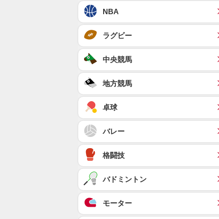
NBA
ラグビー
中央競馬
地方競馬
卓球
バレー
格闘技
バドミントン
モーター