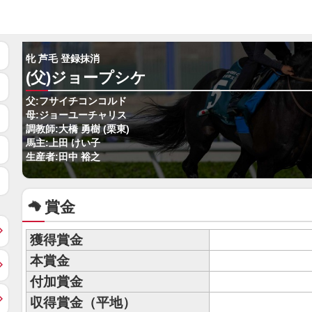
牝 芦毛 登録抹消
(父)ジョープシケ
父:フサイチコンコルド
母:ジョーユーチャリス
調教師:大橋 勇樹 (栗東)
馬主:上田 けい子
生産者:田中 裕之
賞金
獲得賞金
本賞金
付加賞金
収得賞金（平地）