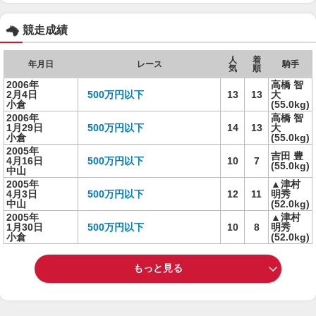
競走成績
人
着
年月日
レース
騎手
気
順
2006年
高橋 智
2月4日
500万円以下
13
13
大
小倉
(55.0kg)
2006年
高橋 智
1月29日
500万円以下
14
13
大
小倉
(55.0kg)
2005年
吉田 豊
4月16日
500万円以下
10
7
(55.0kg)
中山
2005年
▲津村
4月3日
500万円以下
12
11
明秀
中山
(52.0kg)
2005年
▲津村
1月30日
500万円以下
10
8
明秀
小倉
(52.0kg)
もっと見る