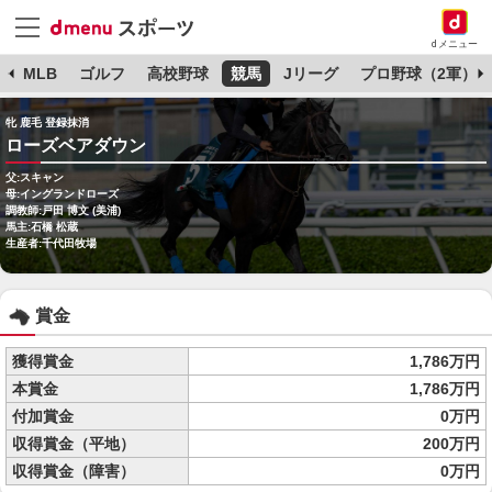
dメニュー
球
MLB
ゴルフ
高校野球
競馬
Jリーグ
プロ野球（2軍）
牝 鹿毛 登録抹消
ローズベアダウン
父:スキャン
母:イングランドローズ
調教師:戸田 博文 (美浦)
馬主:石橋 松蔵
生産者:千代田牧場
賞金
獲得賞金
1,786万円
本賞金
1,786万円
付加賞金
0万円
収得賞金（平地）
200万円
収得賞金（障害）
0万円