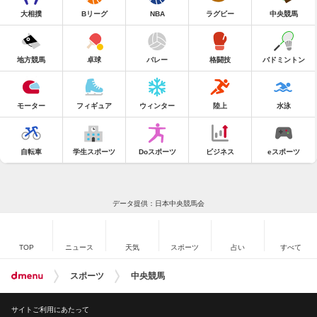
大相撲
Bリーグ
NBA
ラグビー
中央競馬
地方競馬
卓球
バレー
格闘技
バドミントン
モーター
フィギュア
ウィンター
陸上
水泳
自転車
学生スポーツ
Doスポーツ
ビジネス
eスポーツ
データ提供：日本中央競馬会
TOP
ニュース
天気
スポーツ
占い
すべて
スポーツ
中央競馬
サイトご利用にあたって