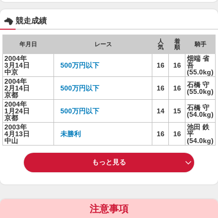
競走成績
人
着
年月日
レース
騎手
気
順
2004年
畑端 省
3月14日
500万円以下
16
16
吾
中京
(55.0kg)
2004年
石橋 守
2月14日
500万円以下
16
16
(55.0kg)
京都
2004年
石橋 守
1月24日
500万円以下
14
15
(54.0kg)
京都
2003年
池田 鉄
4月13日
未勝利
16
16
平
中山
(54.0kg)
もっと見る
注意事項