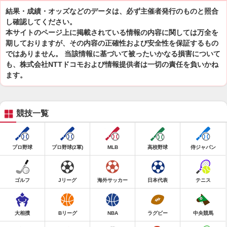
結果・成績・オッズなどのデータは、必ず主催者発行のものと照合
し確認してください。
本サイトのページ上に掲載されている情報の内容に関しては万全を
期しておりますが、その内容の正確性および安全性を保証するもの
ではありません。 当該情報に基づいて被ったいかなる損害について
も、株式会社NTTドコモおよび情報提供者は一切の責任を負いかね
ます。
競技一覧
プロ野球
プロ野球(2軍)
MLB
高校野球
侍ジャパン
ゴルフ
Jリーグ
海外サッカー
日本代表
テニス
大相撲
Bリーグ
NBA
ラグビー
中央競馬