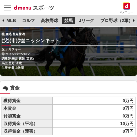
dメニュー
球
MLB
ゴルフ
高校野球
競馬
Jリーグ
プロ野球（2軍）
牝 鹿毛 登録抹消
(父)(市)(地)ニッシンキット
父:ホリスキー
母:クインパーソロン
調教師:梅田 康雄 (栗東)
馬主:星野 清蔵
生産者:畠山牧場
賞金
獲得賞金
0万円
本賞金
0万円
付加賞金
0万円
収得賞金（平地）
10万円
収得賞金（障害）
0万円