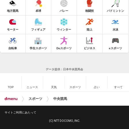
地方競馬
卓球
バレー
格闘技
バドミントン
モーター
フィギュア
ウィンター
陸上
水泳
自転車
学生スポーツ
Doスポーツ
ビジネス
eスポーツ
データ提供：日本中央競馬会
TOP
ニュース
天気
スポーツ
占い
すべて
スポーツ
中央競馬
サイトご利用にあたって
(C) NTT DOCOMO, INC.