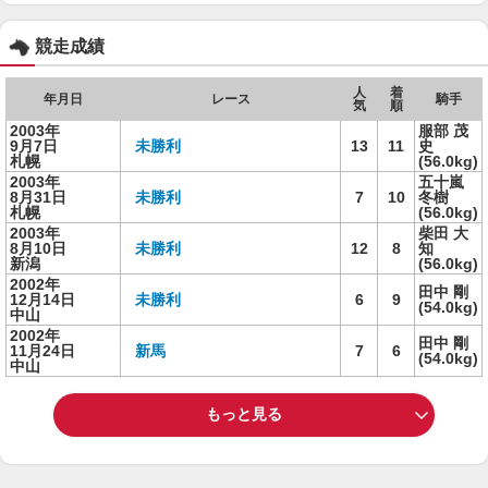
競走成績
人
着
年月日
レース
騎手
気
順
2003年
服部 茂
9月7日
未勝利
13
11
史
札幌
(56.0kg)
2003年
五十嵐
8月31日
未勝利
7
10
冬樹
札幌
(56.0kg)
2003年
柴田 大
8月10日
未勝利
12
8
知
新潟
(56.0kg)
2002年
田中 剛
12月14日
未勝利
6
9
(54.0kg)
中山
2002年
田中 剛
11月24日
新馬
7
6
(54.0kg)
中山
もっと見る