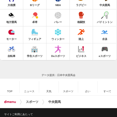
大相撲
Bリーグ
NBA
ラグビー
中央競馬
地方競馬
卓球
バレー
格闘技
バドミントン
モーター
フィギュア
ウィンター
陸上
水泳
自転車
学生スポーツ
Doスポーツ
ビジネス
eスポーツ
データ提供：日本中央競馬会
TOP
ニュース
天気
スポーツ
占い
すべて
スポーツ
中央競馬
サイトご利用にあたって