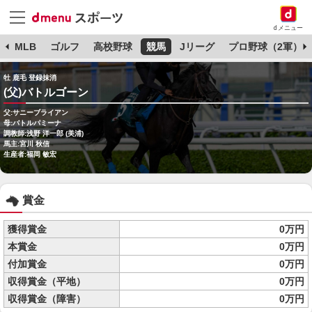
dメニュー
球
MLB
ゴルフ
高校野球
競馬
Jリーグ
プロ野球（2軍）
牡 鹿毛 登録抹消
(父)バトルゴーン
父:サニーブライアン
母:バトルパミーナ
調教師:浅野 洋一郎 (美浦)
馬主:宮川 秋信
生産者:福岡 敏宏
賞金
獲得賞金
0万円
本賞金
0万円
付加賞金
0万円
収得賞金（平地）
0万円
収得賞金（障害）
0万円