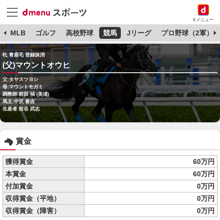
dメニュー
球
MLB
ゴルフ
高校野球
競馬
Jリーグ
プロ野球（2軍）
牝 青鹿毛 登録抹消
(父)マウントオウヒ
父:タヤスツヨシ
母:マウントモガミ
調教師:前田 禎 (美浦)
馬主:中沢 春吉
生産者:前谷 武志
賞金
獲得賞金
60万円
本賞金
60万円
付加賞金
0万円
収得賞金（平地）
0万円
収得賞金（障害）
0万円