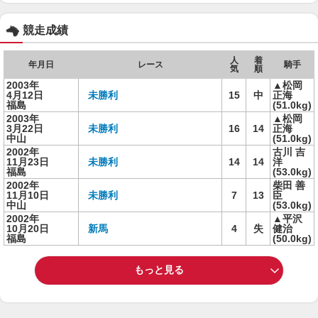
競走成績
人
着
年月日
レース
騎手
気
順
2003年
▲松岡
4月12日
未勝利
15
中
正海
福島
(51.0kg)
2003年
▲松岡
3月22日
未勝利
16
14
正海
中山
(51.0kg)
2002年
古川 吉
11月23日
未勝利
14
14
洋
福島
(53.0kg)
2002年
柴田 善
11月10日
未勝利
7
13
臣
中山
(53.0kg)
2002年
▲平沢
10月20日
新馬
4
失
健治
福島
(50.0kg)
もっと見る