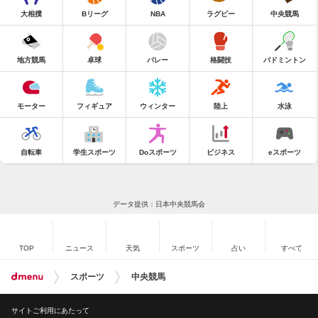
大相撲
Bリーグ
NBA
ラグビー
中央競馬
地方競馬
卓球
バレー
格闘技
バドミントン
モーター
フィギュア
ウィンター
陸上
水泳
自転車
学生スポーツ
Doスポーツ
ビジネス
eスポーツ
データ提供：日本中央競馬会
TOP
ニュース
天気
スポーツ
占い
すべて
スポーツ
中央競馬
サイトご利用にあたって