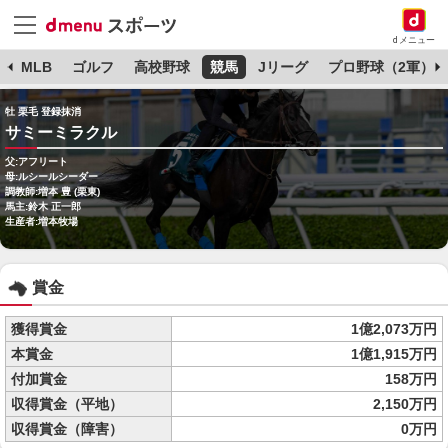
dメニュー
球
MLB
ゴルフ
高校野球
競馬
Jリーグ
プロ野球（2軍）
牡 栗毛 登録抹消
サミーミラクル
父:アフリート
母:ルシールシーダー
調教師:増本 豊 (栗東)
馬主:鈴木 正一郎
生産者:増本牧場
賞金
獲得賞金
1億2,073万円
本賞金
1億1,915万円
付加賞金
158万円
収得賞金（平地）
2,150万円
収得賞金（障害）
0万円