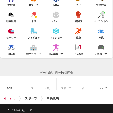
大相撲
Bリーグ
NBA
ラグビー
中央競馬
地方競馬
卓球
バレー
格闘技
バドミントン
モーター
フィギュア
ウィンター
陸上
水泳
自転車
学生スポーツ
Doスポーツ
ビジネス
eスポーツ
データ提供：日本中央競馬会
TOP
ニュース
天気
スポーツ
占い
すべて
スポーツ
中央競馬
サイトご利用にあたって