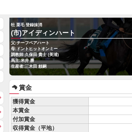
牡 栗毛 登録抹消
(市)アイディンハート
父:チーフベアハート
母:ドントヒットオンミー
調教師:久保田 貴士 (美浦)
馬主:米井 勝
生産者:三木田 頼嗣
賞金
獲得賞金
本賞金
付加賞金
収得賞金（平地）