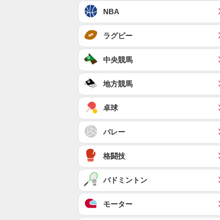
NBA
ラグビー
中央競馬
地方競馬
卓球
バレー
格闘技
バドミントン
モーター