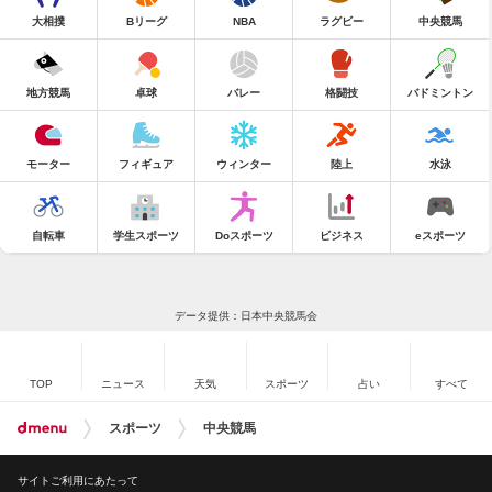
大相撲
Bリーグ
NBA
ラグビー
中央競馬
地方競馬
卓球
バレー
格闘技
バドミントン
モーター
フィギュア
ウィンター
陸上
水泳
自転車
学生スポーツ
Doスポーツ
ビジネス
eスポーツ
データ提供：日本中央競馬会
TOP
ニュース
天気
スポーツ
占い
すべて
スポーツ
中央競馬
サイトご利用にあたって