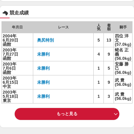
競走成績
人
着
年月日
レース
騎手
気
順
2004年
四位 洋
6月20日
奥尻特別
5
13
文
函館
(57.0kg)
2003年
蛯名 正
7月27日
未勝利
4
9
義
函館
(56.0kg)
2003年
安藤 勝
7月6日
未勝利
1
5
己
函館
(56.0kg)
2003年
武 豊
6月15日
未勝利
1
9
(56.0kg)
中京
2003年
武 豊
5月18日
未勝利
1
3
(56.0kg)
東京
もっと見る