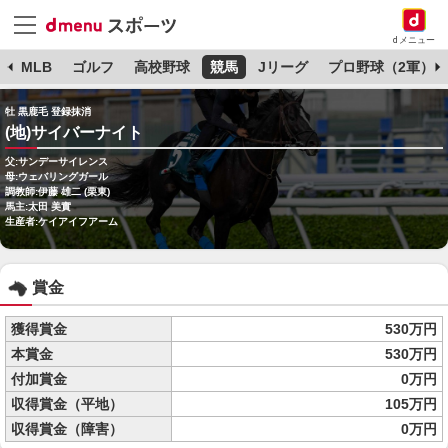
dメニュー
球
MLB
ゴルフ
高校野球
競馬
Jリーグ
プロ野球（2軍）
牡 黒鹿毛 登録抹消
(地)サイバーナイト
父:サンデーサイレンス
母:ウェバリングガール
調教師:伊藤 雄二 (栗東)
馬主:太田 美實
生産者:ケイアイフアーム
賞金
獲得賞金
530万円
本賞金
530万円
付加賞金
0万円
収得賞金（平地）
105万円
収得賞金（障害）
0万円