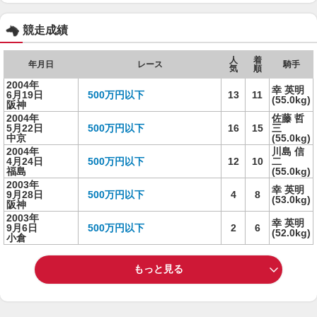
競走成績
人
着
年月日
レース
騎手
気
順
2004年
幸 英明
6月19日
500万円以下
13
11
(55.0kg)
阪神
2004年
佐藤 哲
5月22日
500万円以下
16
15
三
中京
(55.0kg)
2004年
川島 信
4月24日
500万円以下
12
10
二
福島
(55.0kg)
2003年
幸 英明
9月28日
500万円以下
4
8
(53.0kg)
阪神
2003年
幸 英明
9月6日
500万円以下
2
6
(52.0kg)
小倉
もっと見る