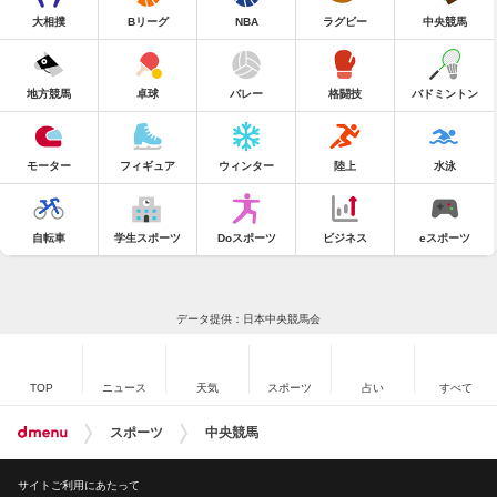
大相撲
Bリーグ
NBA
ラグビー
中央競馬
地方競馬
卓球
バレー
格闘技
バドミントン
モーター
フィギュア
ウィンター
陸上
水泳
自転車
学生スポーツ
Doスポーツ
ビジネス
eスポーツ
データ提供：日本中央競馬会
TOP
ニュース
天気
スポーツ
占い
すべて
スポーツ
中央競馬
サイトご利用にあたって