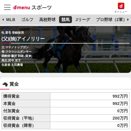
dメニュー
球
MLB
ゴルフ
高校野球
競馬
Jリーグ
プロ野球（2軍）
牝 栗毛 登録抹消
(父)(抽)アイノリリー
父:マヤノトップガン
母:フラツシユダンサー
調教師:藤沢 則雄 (栗東)
馬主:田中 京子
生産者:土田農場
賞金
獲得賞金
992万円
本賞金
992万円
付加賞金
0万円
収得賞金（平地）
200万円
収得賞金（障害）
0万円