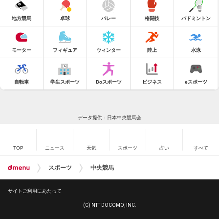
地方競馬
卓球
バレー
格闘技
バドミントン
モーター
フィギュア
ウィンター
陸上
水泳
自転車
学生スポーツ
Doスポーツ
ビジネス
eスポーツ
データ提供：日本中央競馬会
TOP
ニュース
天気
スポーツ
占い
すべて
スポーツ
中央競馬
サイトご利用にあたって
(C) NTT DOCOMO, INC.