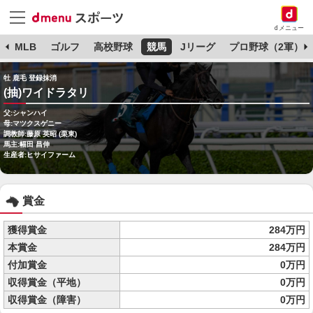
dメニュー
球
MLB
ゴルフ
高校野球
競馬
Jリーグ
プロ野球（2軍）
牡 鹿毛 登録抹消
(抽)ワイドラタリ
父:シャンハイ
母:マツクスゲニー
調教師:藤原 英昭 (栗東)
馬主:幅田 昌伸
生産者:ヒサイファーム
賞金
獲得賞金
284万円
本賞金
284万円
付加賞金
0万円
収得賞金（平地）
0万円
収得賞金（障害）
0万円