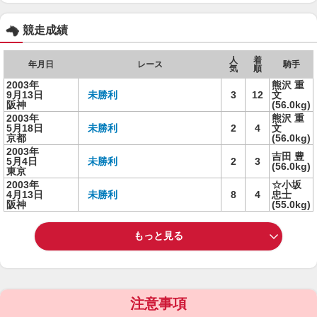
競走成績
人
着
年月日
レース
騎手
気
順
2003年
熊沢 重
9月13日
未勝利
3
12
文
阪神
(56.0kg)
2003年
熊沢 重
5月18日
未勝利
2
4
文
京都
(56.0kg)
2003年
吉田 豊
5月4日
未勝利
2
3
(56.0kg)
東京
2003年
☆小坂
4月13日
未勝利
8
4
忠士
阪神
(55.0kg)
もっと見る
注意事項