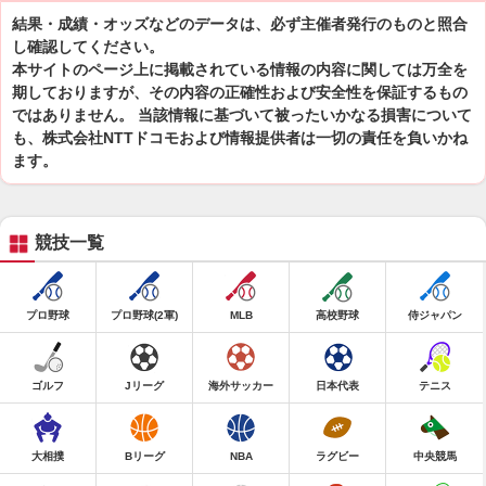
結果・成績・オッズなどのデータは、必ず主催者発行のものと照合
し確認してください。
本サイトのページ上に掲載されている情報の内容に関しては万全を
期しておりますが、その内容の正確性および安全性を保証するもの
ではありません。 当該情報に基づいて被ったいかなる損害について
も、株式会社NTTドコモおよび情報提供者は一切の責任を負いかね
ます。
競技一覧
プロ野球
プロ野球(2軍)
MLB
高校野球
侍ジャパン
ゴルフ
Jリーグ
海外サッカー
日本代表
テニス
大相撲
Bリーグ
NBA
ラグビー
中央競馬