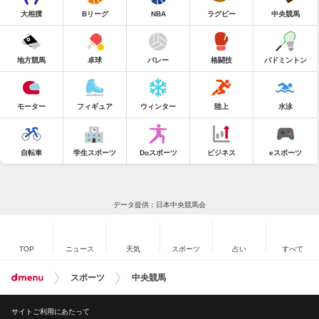
大相撲
Bリーグ
NBA
ラグビー
中央競馬
地方競馬
卓球
バレー
格闘技
バドミントン
モーター
フィギュア
ウィンター
陸上
水泳
自転車
学生スポーツ
Doスポーツ
ビジネス
eスポーツ
データ提供：日本中央競馬会
TOP
ニュース
天気
スポーツ
占い
すべて
スポーツ
中央競馬
サイトご利用にあたって