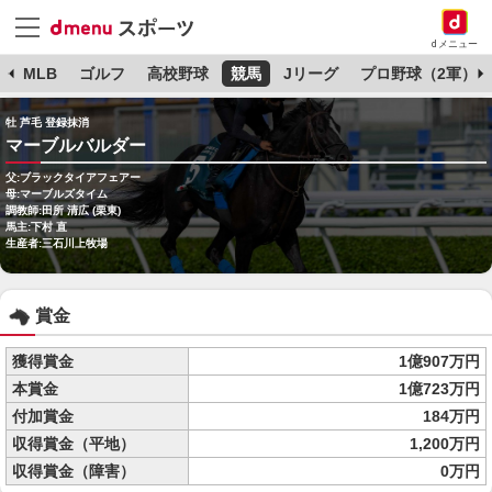
dメニュー
球
MLB
ゴルフ
高校野球
競馬
Jリーグ
プロ野球（2軍）
牡 芦毛 登録抹消
マーブルバルダー
父:ブラックタイアフェアー
母:マーブルズタイム
調教師:田所 清広 (栗東)
馬主:下村 直
生産者:三石川上牧場
賞金
獲得賞金
1億907万円
本賞金
1億723万円
付加賞金
184万円
収得賞金（平地）
1,200万円
収得賞金（障害）
0万円