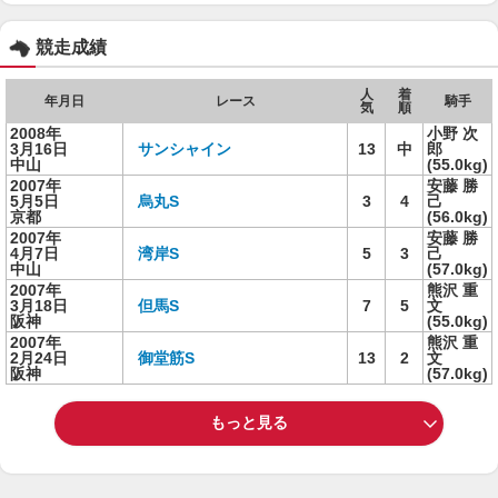
競走成績
人
着
年月日
レース
騎手
気
順
2008年
小野 次
3月16日
サンシャイン
13
中
郎
中山
(55.0kg)
2007年
安藤 勝
5月5日
烏丸S
3
4
己
京都
(56.0kg)
2007年
安藤 勝
4月7日
湾岸S
5
3
己
中山
(57.0kg)
2007年
熊沢 重
3月18日
但馬S
7
5
文
阪神
(55.0kg)
2007年
熊沢 重
2月24日
御堂筋S
13
2
文
阪神
(57.0kg)
もっと見る