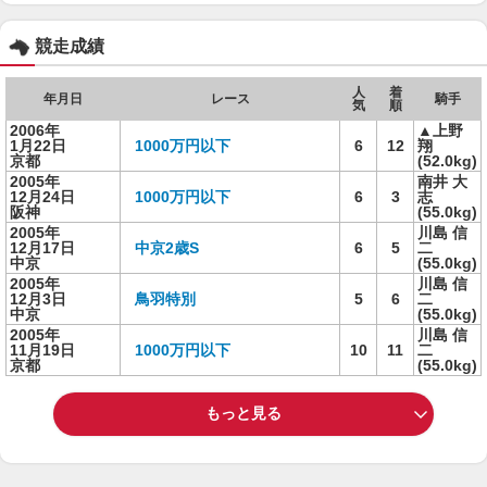
競走成績
人
着
年月日
レース
騎手
気
順
2006年
▲上野
1月22日
1000万円以下
6
12
翔
京都
(52.0kg)
2005年
南井 大
12月24日
1000万円以下
6
3
志
阪神
(55.0kg)
2005年
川島 信
12月17日
中京2歳S
6
5
二
中京
(55.0kg)
2005年
川島 信
12月3日
鳥羽特別
5
6
二
中京
(55.0kg)
2005年
川島 信
11月19日
1000万円以下
10
11
二
京都
(55.0kg)
もっと見る