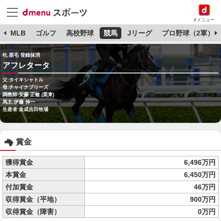
dメニュー
球
MLB
ゴルフ
高校野球
競馬
Jリーグ
プロ野球（2軍）
牝 栗毛 登録抹消
アフレタータ
父:タイキシャトル
母:チャイナブリーズ
調教師:安藤 正敏 (栗東)
馬主:伊藤 伸一
生産者:金成吉田牧場
賞金
獲得賞金
6,496万円
本賞金
6,450万円
付加賞金
46万円
収得賞金（平地）
900万円
収得賞金（障害）
0万円