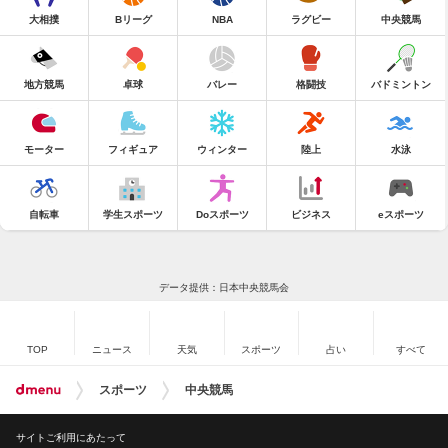
大相撲
Bリーグ
NBA
ラグビー
中央競馬
地方競馬
卓球
バレー
格闘技
バドミントン
モーター
フィギュア
ウィンター
陸上
水泳
自転車
学生スポーツ
Doスポーツ
ビジネス
eスポーツ
データ提供：日本中央競馬会
TOP
ニュース
天気
スポーツ
占い
すべて
スポーツ
中央競馬
サイトご利用にあたって