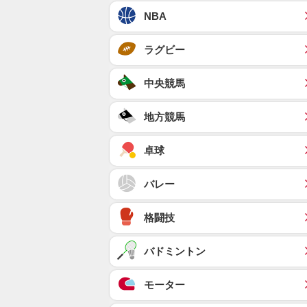
NBA
ラグビー
中央競馬
地方競馬
卓球
バレー
格闘技
バドミントン
モーター