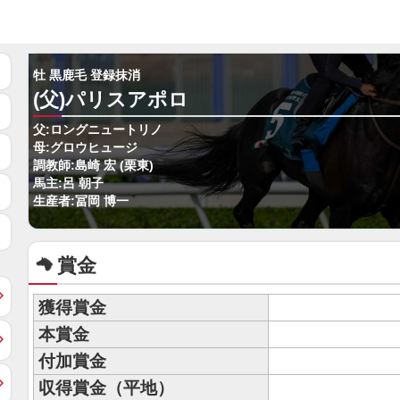
牡 黒鹿毛 登録抹消
(父)パリスアポロ
父:ロングニュートリノ
母:グロウヒュージ
調教師:島崎 宏 (栗東)
馬主:呂 朝子
生産者:冨岡 博一
賞金
獲得賞金
本賞金
付加賞金
収得賞金（平地）