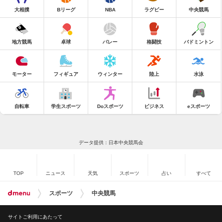
大相撲
Bリーグ
NBA
ラグビー
中央競馬
地方競馬
卓球
バレー
格闘技
バドミントン
モーター
フィギュア
ウィンター
陸上
水泳
自転車
学生スポーツ
Doスポーツ
ビジネス
eスポーツ
データ提供：日本中央競馬会
TOP
ニュース
天気
スポーツ
占い
すべて
スポーツ
中央競馬
サイトご利用にあたって