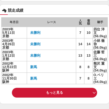
競走成績
人
着
年月日
レース
騎手
気
順
2003年
四位 洋
5月11日
未勝利
7
10
文
京都
(56.0kg)
2003年
小林 徹
4月26日
未勝利
14
14
弥
京都
(56.0kg)
2003年
佐藤 哲
1月12日
未勝利
13
13
三
京都
(56.0kg)
2002年
熊沢 重
12月22日
新馬
8
8
文
阪神
(54.0kg)
2002年
O.ペリ
11月30日
新馬
7
8
エ
阪神
(54.0kg)
もっと見る