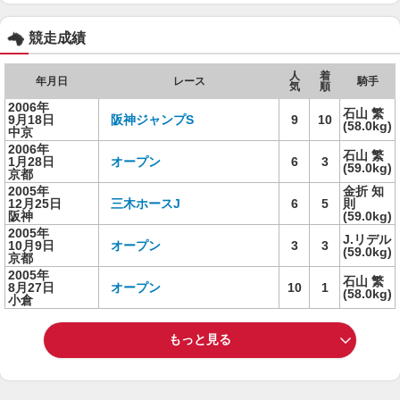
競走成績
人
着
年月日
レース
騎手
気
順
2006年
石山 繁
9月18日
阪神ジャンプS
9
10
(58.0kg)
中京
2006年
石山 繁
1月28日
オープン
6
3
(59.0kg)
京都
2005年
金折 知
12月25日
三木ホースJ
6
5
則
阪神
(59.0kg)
2005年
J.リデル
10月9日
オープン
3
3
(59.0kg)
京都
2005年
石山 繁
8月27日
オープン
10
1
(58.0kg)
小倉
もっと見る