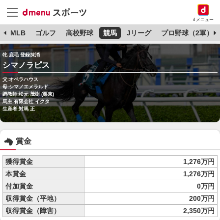
dメニュー
球
MLB
ゴルフ
高校野球
競馬
Jリーグ
プロ野球（2軍）
牝 鹿毛 登録抹消
シマノラピス
父:オペラハウス
母:シマノエメラルド
調教師:松元 茂樹 (栗東)
馬主:有限会社 イクタ
生産者:対馬 正
賞金
獲得賞金
1,276万円
本賞金
1,276万円
付加賞金
0万円
収得賞金（平地）
200万円
収得賞金（障害）
2,350万円