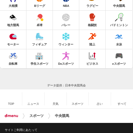
大相撲
Bリーグ
NBA
ラグビー
中央競馬
地方競馬
卓球
バレー
格闘技
バドミントン
モーター
フィギュア
ウィンター
陸上
水泳
自転車
学生スポーツ
Doスポーツ
ビジネス
eスポーツ
データ提供：日本中央競馬会
TOP
ニュース
天気
スポーツ
占い
すべて
スポーツ
中央競馬
サイトご利用にあたって