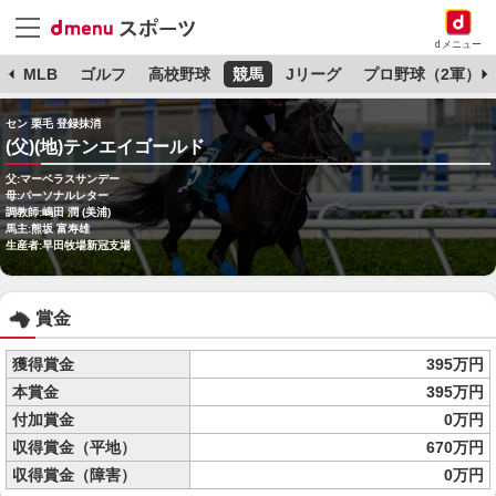
dメニュー
球
MLB
ゴルフ
高校野球
競馬
Jリーグ
プロ野球（2軍）
セン 栗毛 登録抹消
(父)(地)テンエイゴールド
父:マーベラスサンデー
母:パーソナルレター
調教師:嶋田 潤 (美浦)
馬主:熊坂 富寿雄
生産者:早田牧場新冠支場
賞金
獲得賞金
395万円
本賞金
395万円
付加賞金
0万円
収得賞金（平地）
670万円
収得賞金（障害）
0万円