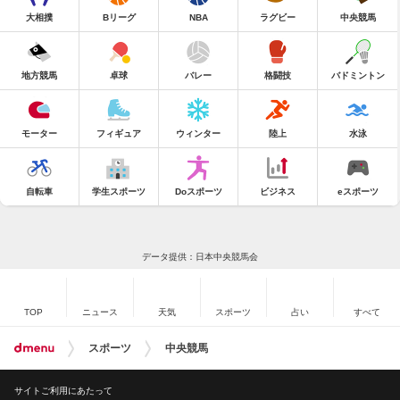
大相撲
Bリーグ
NBA
ラグビー
中央競馬
地方競馬
卓球
バレー
格闘技
バドミントン
モーター
フィギュア
ウィンター
陸上
水泳
自転車
学生スポーツ
Doスポーツ
ビジネス
eスポーツ
データ提供：日本中央競馬会
TOP
ニュース
天気
スポーツ
占い
すべて
スポーツ
中央競馬
サイトご利用にあたって