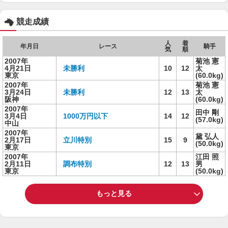
競走成績
人
着
年月日
レース
騎手
気
順
2007年
菊池 憲
4月21日
未勝利
10
12
太
東京
(60.0kg)
2007年
菊池 憲
3月24日
未勝利
12
13
太
阪神
(60.0kg)
2007年
田中 剛
3月4日
1000万円以下
14
12
(57.0kg)
中山
2007年
黛 弘人
2月17日
立川特別
15
9
(50.0kg)
東京
2007年
江田 照
2月11日
調布特別
12
13
男
東京
(50.0kg)
もっと見る