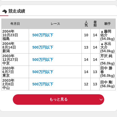
競走成績
人
着
年月日
レース
騎手
気
順
2004年
▲藤岡
10月23日
500万円以下
10
14
佑介
福島
(54.0kg)
2004年
▲水出
8月14日
500万円以下
13
14
大介
新潟
(54.0kg)
2003年
芹沢 純
12月27日
500万円以下
14
14
一
中京
(56.0kg)
2003年
田中 勝
6月7日
500万円以下
14
13
春
東京
(56.0kg)
2003年
田中 剛
2月8日
500万円以下
12
13
(56.0kg)
中山
もっと見る