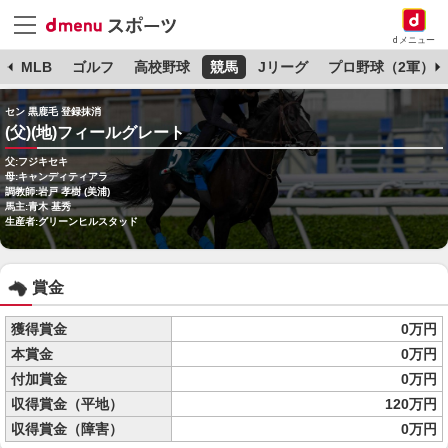
dメニュー
球
MLB
ゴルフ
高校野球
競馬
Jリーグ
プロ野球（2軍）
セン 黒鹿毛 登録抹消
(父)(地)フィールグレート
父:フジキセキ
母:キャンディティアラ
調教師:岩戸 孝樹 (美浦)
馬主:青木 基秀
生産者:グリーンヒルスタッド
賞金
獲得賞金
0万円
本賞金
0万円
付加賞金
0万円
収得賞金（平地）
120万円
収得賞金（障害）
0万円