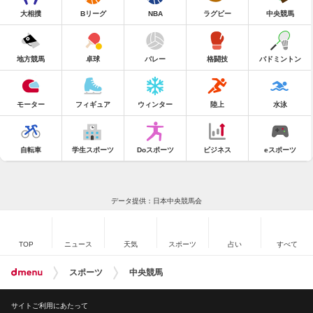
大相撲
Bリーグ
NBA
ラグビー
中央競馬
地方競馬
卓球
バレー
格闘技
バドミントン
モーター
フィギュア
ウィンター
陸上
水泳
自転車
学生スポーツ
Doスポーツ
ビジネス
eスポーツ
データ提供：日本中央競馬会
TOP
ニュース
天気
スポーツ
占い
すべて
スポーツ
中央競馬
サイトご利用にあたって