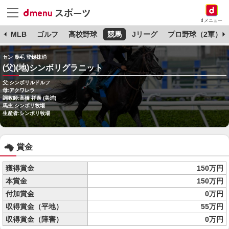
dメニュー
球
MLB
ゴルフ
高校野球
競馬
Jリーグ
プロ野球（2軍）
セン 鹿毛 登録抹消
(父)(地)シンボリグラニット
父:シンボリルドルフ
母:アクワレラ
調教師:高橋 祥泰 (美浦)
馬主:シンボリ牧場
生産者:シンボリ牧場
賞金
獲得賞金
150万円
本賞金
150万円
付加賞金
0万円
収得賞金（平地）
55万円
収得賞金（障害）
0万円