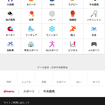
大相撲
Bリーグ
NBA
ラグビー
中央競馬
地方競馬
卓球
バレー
格闘技
バドミントン
モーター
フィギュア
ウィンター
陸上
水泳
自転車
学生スポーツ
Doスポーツ
ビジネス
eスポーツ
データ提供：日本中央競馬会
TOP
ニュース
天気
スポーツ
占い
すべて
スポーツ
中央競馬
サイトご利用にあたって