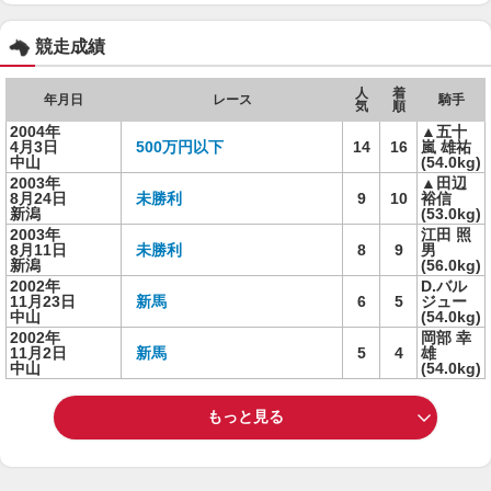
競走成績
人
着
年月日
レース
騎手
気
順
2004年
▲五十
4月3日
500万円以下
14
16
嵐 雄祐
中山
(54.0kg)
2003年
▲田辺
8月24日
未勝利
9
10
裕信
新潟
(53.0kg)
2003年
江田 照
8月11日
未勝利
8
9
男
新潟
(56.0kg)
2002年
D.バル
11月23日
新馬
6
5
ジュー
中山
(54.0kg)
2002年
岡部 幸
11月2日
新馬
5
4
雄
中山
(54.0kg)
もっと見る