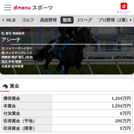
dメニュー
球
MLB
ゴルフ
高校野球
競馬
Jリーグ
プロ野球（2軍）
牝 鹿毛 登録抹消
アシーナ
父:ジョリーズヘイロー
母:ウッドマンズシック
調教師:堀井 雅広 (美浦)
馬主:中村 昭博
生産者:浜本牧場
賞金
獲得賞金
1,254万円
本賞金
1,254万円
付加賞金
0万円
収得賞金（平地）
200万円
収得賞金（障害）
0万円