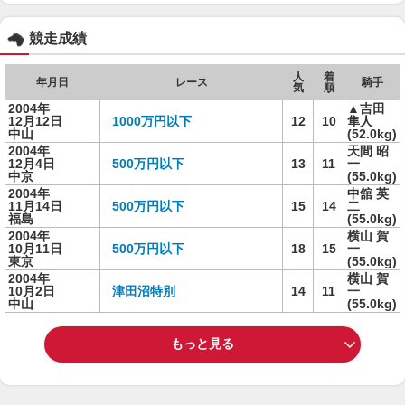
競走成績
人
着
年月日
レース
騎手
気
順
2004年
▲吉田
12月12日
1000万円以下
12
10
隼人
中山
(52.0kg)
2004年
天間 昭
12月4日
500万円以下
13
11
一
中京
(55.0kg)
2004年
中舘 英
11月14日
500万円以下
15
14
二
福島
(55.0kg)
2004年
横山 賀
10月11日
500万円以下
18
15
一
東京
(55.0kg)
2004年
横山 賀
10月2日
津田沼特別
14
11
一
中山
(55.0kg)
もっと見る