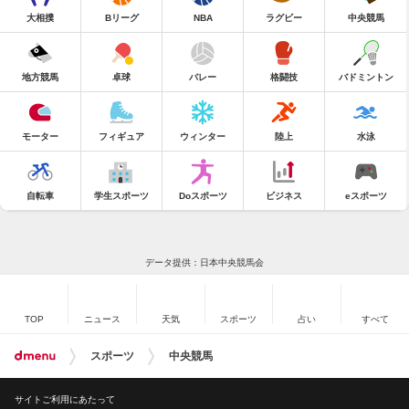
大相撲
Bリーグ
NBA
ラグビー
中央競馬
地方競馬
卓球
バレー
格闘技
バドミントン
モーター
フィギュア
ウィンター
陸上
水泳
自転車
学生スポーツ
Doスポーツ
ビジネス
eスポーツ
データ提供：日本中央競馬会
TOP
ニュース
天気
スポーツ
占い
すべて
スポーツ
中央競馬
サイトご利用にあたって