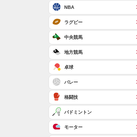
NBA
ラグビー
中央競馬
地方競馬
卓球
バレー
格闘技
バドミントン
モーター