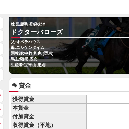
牡 黒鹿毛 登録抹消
ドクターバローズ
父:オペラハウス
母:ニシケンタイム
調教師:中竹 和也 (栗東)
馬主:猪熊 広次
生産者:宝寄山 忠則
賞金
獲得賞金
本賞金
付加賞金
収得賞金（平地）