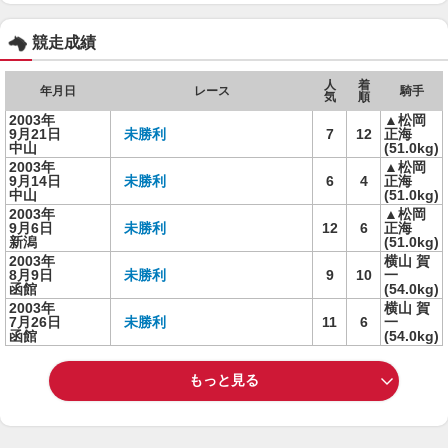
競走成績
人
着
年月日
レース
騎手
気
順
2003年
▲松岡
9月21日
未勝利
7
12
正海
中山
(51.0kg)
2003年
▲松岡
9月14日
未勝利
6
4
正海
中山
(51.0kg)
2003年
▲松岡
9月6日
未勝利
12
6
正海
新潟
(51.0kg)
2003年
横山 賀
8月9日
未勝利
9
10
一
函館
(54.0kg)
2003年
横山 賀
7月26日
未勝利
11
6
一
函館
(54.0kg)
もっと見る