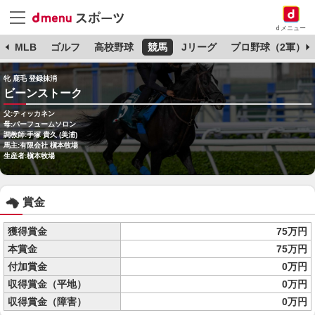
dメニュー
球
MLB
ゴルフ
高校野球
競馬
Jリーグ
プロ野球（2軍）
牝 鹿毛 登録抹消
ビーンストーク
父:ティッカネン
母:パーフュームソロン
調教師:手塚 貴久 (美浦)
馬主:有限会社 槇本牧場
生産者:槇本牧場
賞金
獲得賞金
75万円
本賞金
75万円
付加賞金
0万円
収得賞金（平地）
0万円
収得賞金（障害）
0万円