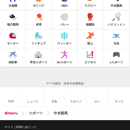
大相撲
Bリーグ
NBA
ラグビー
中央競馬
地方競馬
卓球
バレー
格闘技
バドミントン
モーター
フィギュア
ウィンター
陸上
水泳
自転車
学生スポーツ
Doスポーツ
ビジネス
eスポーツ
データ提供：日本中央競馬会
TOP
ニュース
天気
スポーツ
占い
すべて
スポーツ
中央競馬
サイトご利用にあたって