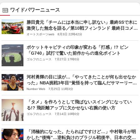
ワイドパワーニュース
勝田貴元「チームには本当に申し訳ない」最終SSで木に
激突した無念を語る／第10戦フィンランド 最終日コメン
ト集
オートスポーツweb 8月3日 22時42分
ポケットキャビティの印象が変わる「打感」!? ピン
「G740」試打で驚いた前作からの進化ポイント
ゴルフのニュース 7月27日 17時0分
河村勇輝の目に涙が…「やってきたことが何も出せなか
った」NBA挑戦3年目“覚悟を持って臨んだサマーリー
グ”で痛感「NBA本契約をつかむための課題」
Number Web 7月25日 11時3分
「タメ」を作ろうとして飛ばないスイングになってい
る!? 飛距離アップに欠かせない右腕の使い方
ゴルフのニュース 7月14日 10時0分
「消極的になった。たらればですけど…」中村敬斗が明
かした“後悔”…逆転負けのブラジル戦後半、日本の交代