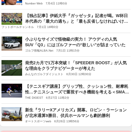
カードはなぜ“守備的”だったのか？
Number Web 7月4日 11時0分
【独占記事】伊紙大手『ガッゼッタ』記者が喝。W杯日
本代表の「最大の過ち」と「最も反省しなければいけな
い」こと
フットボールチャンネル 7月1日 18時0分
小ぶりなサイズで怪物級の実力！ アウディの人気
SUV「Q3」にはゴルファーの“欲しい”が詰まっていた
ゴルフ情報ALBA.Net 7月1日 11時15分
発売2カ月で1万本突破！「SPEEDER BOOST」が人気
な理由をクラブナビゲーターが考えた
みんなのゴルフダイジェスト 6月30日 12時30分
【テニスギア講座】グリップ性、クッション性、耐摩耗
性…テニスシューズで重視すべき機能を考える＜SMASH
＞
THE DIGEST 6月27日 11時2分
新生『ラリーXアメリカズ』開幕。ロビン・ラーション
が北米通算9勝目、伏兵ホールマンも劇的勝利
オートスポーツweb 6月26日 13時56分