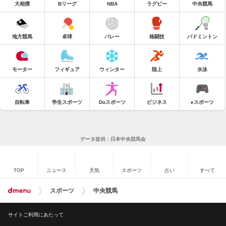
大相撲
Bリーグ
NBA
ラグビー
中央競馬
地方競馬
卓球
バレー
格闘技
バドミントン
モーター
フィギュア
ウィンター
陸上
水泳
自転車
学生スポーツ
Doスポーツ
ビジネス
eスポーツ
データ提供：日本中央競馬会
TOP
ニュース
天気
スポーツ
占い
すべて
スポーツ
中央競馬
サイトご利用にあたって