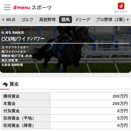
dメニュー
球
MLB
ゴルフ
高校野球
競馬
Jリーグ
プロ野球（2軍）
牡 鹿毛 登録抹消
(父)(地)ワイドパワー
父:サクラチトセオー
母:ワイドハイネス
調教師:菊川 正達 (美浦)
馬主:加賀 章
生産者:加納牧場
賞金
獲得賞金
200万円
本賞金
200万円
付加賞金
0万円
収得賞金（平地）
5万円
収得賞金（障害）
0万円