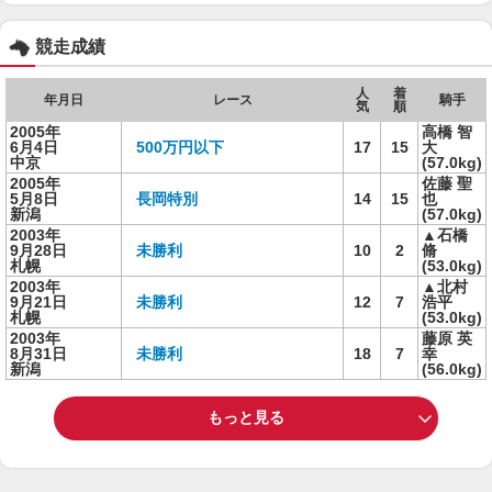
競走成績
人
着
年月日
レース
騎手
気
順
2005年
高橋 智
6月4日
500万円以下
17
15
大
中京
(57.0kg)
2005年
佐藤 聖
5月8日
長岡特別
14
15
也
新潟
(57.0kg)
2003年
▲石橋
9月28日
未勝利
10
2
脩
札幌
(53.0kg)
2003年
▲北村
9月21日
未勝利
12
7
浩平
札幌
(53.0kg)
2003年
藤原 英
8月31日
未勝利
18
7
幸
新潟
(56.0kg)
もっと見る