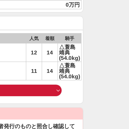
0万円
人気
着順
騎手
△蓑島
12
14
靖典
(54.0kg)
△蓑島
11
14
靖典
(54.0kg)
者発行のものと照合し確認して