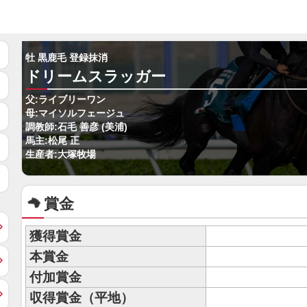
牡 黒鹿毛 登録抹消
ドリームスラッガー
父:ライブリーワン
母:マイソルフェージュ
調教師:石毛 善彦 (美浦)
馬主:松尾 正
生産者:大塚牧場
賞金
獲得賞金
本賞金
付加賞金
収得賞金（平地）