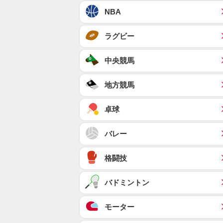
NBA
ラグビー
中央競馬
地方競馬
卓球
バレー
格闘技
バドミントン
モーター