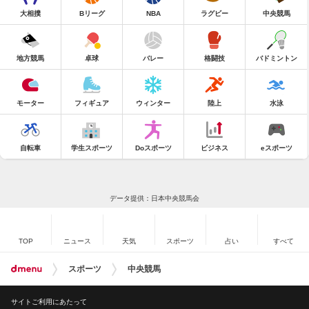
大相撲
Bリーグ
NBA
ラグビー
中央競馬
地方競馬
卓球
バレー
格闘技
バドミントン
モーター
フィギュア
ウィンター
陸上
水泳
自転車
学生スポーツ
Doスポーツ
ビジネス
eスポーツ
データ提供：日本中央競馬会
TOP
ニュース
天気
スポーツ
占い
すべて
スポーツ
中央競馬
サイトご利用にあたって