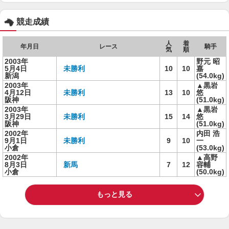
競走成績
人
着
年月日
レース
騎手
気
順
2003年
野元 昭
5月4日
未勝利
10
10
嘉
新潟
(54.0kg)
2003年
▲黒岩
4月12日
未勝利
13
10
悠
阪神
(51.0kg)
2003年
▲黒岩
3月29日
未勝利
15
14
悠
阪神
(51.0kg)
2002年
内田 浩
9月1日
未勝利
9
10
一
小倉
(53.0kg)
2002年
▲高野
8月3日
新馬
7
12
容輔
小倉
(50.0kg)
もっと見る