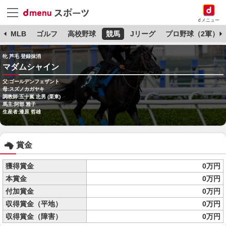
dメニュー
球
MLB
ゴルフ
高校野球
競馬
Jリーグ
プロ野球（2軍）
牝 芦毛 登録抹消
マダムシャイン
父:ゴールデンフェザント
母:スズノカガヤキ
調教師:五十嵐 忠男 (栗東)
馬主:阿部 雅子
生産者:漆原 哲雄
賞金
獲得賞金
0万円
本賞金
0万円
付加賞金
0万円
収得賞金（平地）
0万円
収得賞金（障害）
0万円