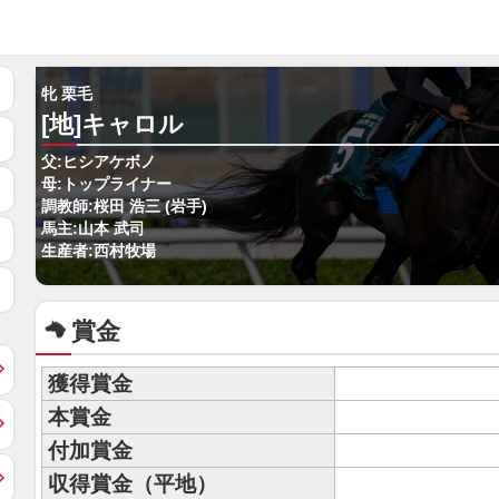
牝 栗毛
[地]キャロル
父:ヒシアケボノ
母:トップライナー
調教師:桜田 浩三 (岩手)
馬主:山本 武司
生産者:西村牧場
賞金
獲得賞金
本賞金
付加賞金
収得賞金（平地）