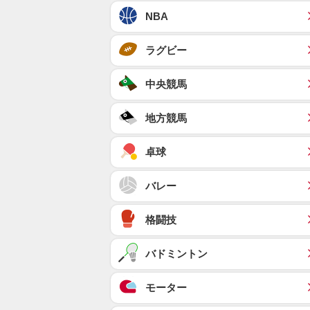
NBA
ラグビー
中央競馬
地方競馬
卓球
バレー
格闘技
バドミントン
モーター