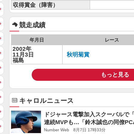
収得賞金（障害）
競走成績
年月日
レース
2002年
11月3日
秋明菊賞
福島
もっと見る
キャロルニュース
ドジャース電撃加入スクーバルで「
連続MVPも…「鈴木誠也の同僚P
ともに予想
Number Web 8月7日 17時33分