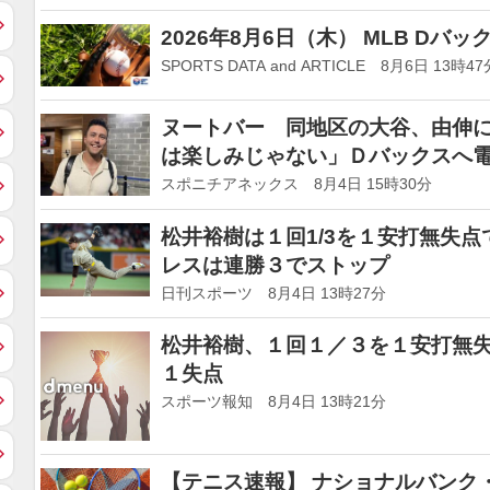
2026年8月6日（木） MLB Dバッ
SPORTS DATA and ARTICLE 8月6日 13時47
ヌートバー 同地区の大谷、由伸
は楽しみじゃない」Ｄバックスへ
スポニチアネックス 8月4日 15時30分
松井裕樹は１回1/3を１安打無失
レスは連勝３でストップ
日刊スポーツ 8月4日 13時27分
松井裕樹、１回１／３を１安打無
１失点
スポーツ報知 8月4日 13時21分
【テニス速報】 ナショナルバンク・