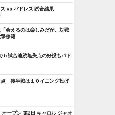
クス vs パドレス 試合結果
分
に「会えるのは楽しみだが、対戦
電撃移籍
点で５試合連続無失点の好投もパド
失点 後半戦は１０イニング投げ
オープン 第2日 キャロル ジャオ