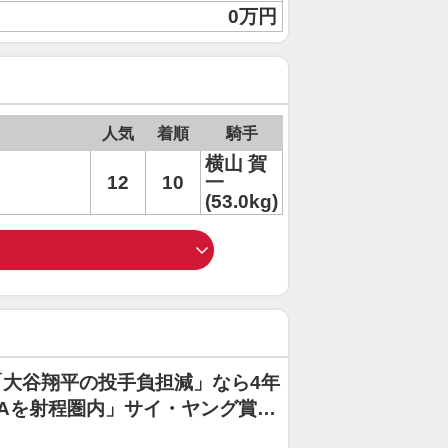
0万円
人気
着順
騎手
横山 賀
12
10
一
(53.0kg)
大谷翔平の投手負担減」なら4年
CAを射程圏内」サイ・ヤング賞と