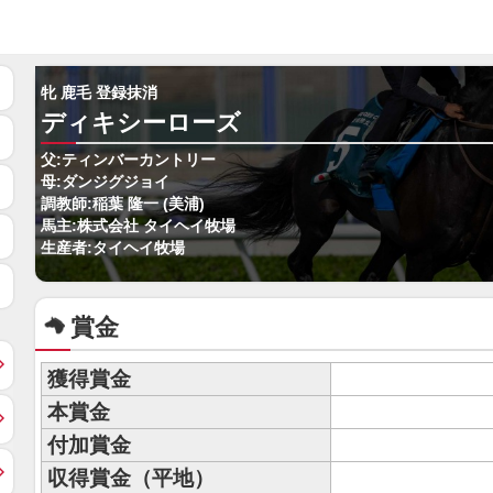
牝 鹿毛 登録抹消
ディキシーローズ
父:ティンバーカントリー
母:ダンジグジョイ
調教師:稲葉 隆一 (美浦)
馬主:株式会社 タイヘイ牧場
生産者:タイヘイ牧場
賞金
獲得賞金
本賞金
付加賞金
収得賞金（平地）