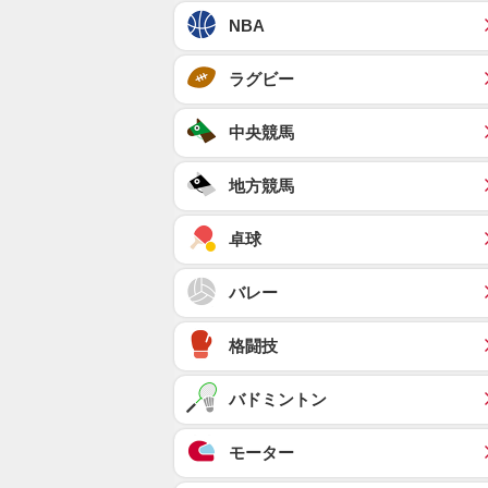
NBA
ラグビー
中央競馬
地方競馬
卓球
バレー
格闘技
バドミントン
モーター