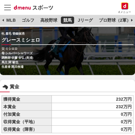
dメニュー
球
MLB
ゴルフ
高校野球
競馬
Jリーグ
プロ野球（2軍）
牝 鹿毛 登録抹消
グレースミシェロ
父:ミシエロ
母:シルバーシャワーズ
調教師:佐藤 全弘 (美浦)
馬主:関 駿也
生産者:関兵牧場
賞金
獲得賞金
232万円
本賞金
232万円
付加賞金
0万円
収得賞金（平地）
0万円
収得賞金（障害）
0万円