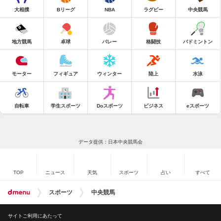
大相撲
Bリーグ
NBA
ラグビー
中央競馬
地方競馬
卓球
バレー
格闘技
バドミントン
モーター
フィギュア
ウィンター
陸上
水泳
自転車
学生スポーツ
Doスポーツ
ビジネス
eスポーツ
データ提供：日本中央競馬会
TOP
ニュース
天気
スポーツ
占い
すべて
スポーツ
中央競馬
サイトご利用にあたって