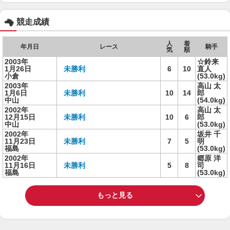
競走成績
人
着
年月日
レース
騎手
気
順
2003年
☆鈴来
1月26日
未勝利
6
10
直人
小倉
(53.0kg)
2003年
高山 太
1月6日
未勝利
10
14
郎
中山
(54.0kg)
2002年
高山 太
12月15日
未勝利
10
6
郎
中山
(53.0kg)
2002年
坂井 千
11月23日
未勝利
7
5
明
福島
(53.0kg)
2002年
郷原 洋
11月16日
未勝利
5
8
司
福島
(53.0kg)
もっと見る