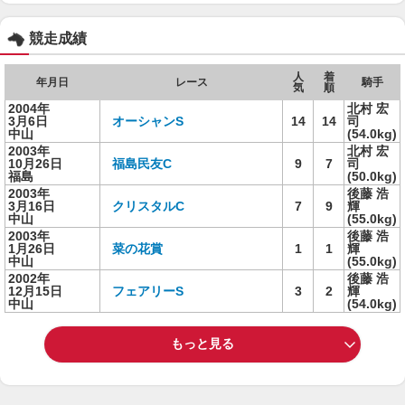
競走成績
人
着
年月日
レース
騎手
気
順
2004年
北村 宏
3月6日
オーシャンS
14
14
司
中山
(54.0kg)
2003年
北村 宏
10月26日
福島民友C
9
7
司
福島
(50.0kg)
2003年
後藤 浩
3月16日
クリスタルC
7
9
輝
中山
(55.0kg)
2003年
後藤 浩
1月26日
菜の花賞
1
1
輝
中山
(55.0kg)
2002年
後藤 浩
12月15日
フェアリーS
3
2
輝
中山
(54.0kg)
もっと見る