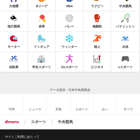
大相撲
Bリーグ
NBA
ラグビー
中央競馬
地方競馬
卓球
バレー
格闘技
バドミントン
モーター
フィギュア
ウィンター
陸上
水泳
自転車
学生スポーツ
Doスポーツ
ビジネス
eスポーツ
データ提供：日本中央競馬会
TOP
ニュース
天気
スポーツ
占い
すべて
スポーツ
中央競馬
サイトご利用にあたって