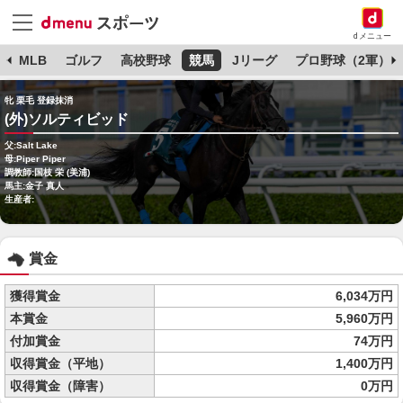
dメニュー
球
MLB
ゴルフ
高校野球
競馬
Jリーグ
プロ野球（2軍）
牝 栗毛 登録抹消
(外)ソルティビッド
父:Salt Lake
母:Piper Piper
調教師:国枝 栄 (美浦)
馬主:金子 真人
生産者:
賞金
獲得賞金
6,034万円
本賞金
5,960万円
付加賞金
74万円
収得賞金（平地）
1,400万円
収得賞金（障害）
0万円