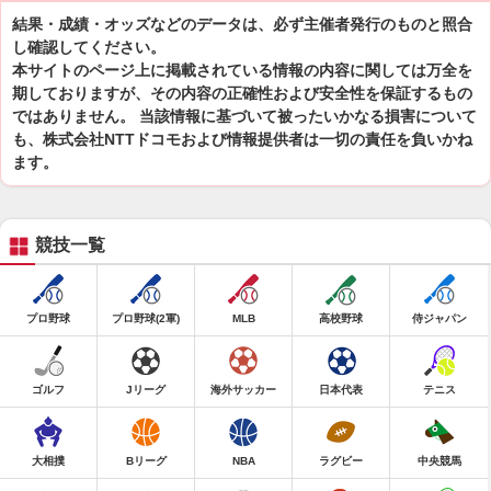
結果・成績・オッズなどのデータは、必ず主催者発行のものと照合
し確認してください。
本サイトのページ上に掲載されている情報の内容に関しては万全を
期しておりますが、その内容の正確性および安全性を保証するもの
ではありません。 当該情報に基づいて被ったいかなる損害について
も、株式会社NTTドコモおよび情報提供者は一切の責任を負いかね
ます。
競技一覧
プロ野球
プロ野球(2軍)
MLB
高校野球
侍ジャパン
ゴルフ
Jリーグ
海外サッカー
日本代表
テニス
大相撲
Bリーグ
NBA
ラグビー
中央競馬