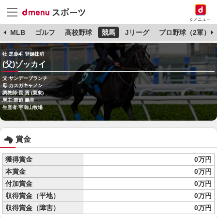
dメニュー
球
MLB
ゴルフ
高校野球
競馬
Jリーグ
プロ野球（2軍）
牡 黒鹿毛 登録抹消
(父)ゾッカイ
父:サンデーブランチ
母:カスガキャノン
調教師:昆 貢 (栗東)
馬主:前迫 義幸
生産者:宇南山牧場
賞金
獲得賞金
0万円
本賞金
0万円
付加賞金
0万円
収得賞金（平地）
0万円
収得賞金（障害）
0万円