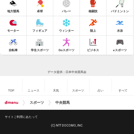
地方競馬
卓球
バレー
格闘技
バドミントン
モーター
フィギュア
ウィンター
陸上
水泳
自転車
学生スポーツ
Doスポーツ
ビジネス
eスポーツ
データ提供：日本中央競馬会
TOP
ニュース
天気
スポーツ
占い
すべて
スポーツ
中央競馬
サイトご利用にあたって
(C) NTT DOCOMO, INC.