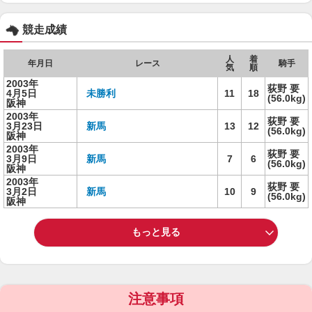
競走成績
人
着
年月日
レース
騎手
気
順
2003年
荻野 要
4月5日
未勝利
11
18
(56.0kg)
阪神
2003年
荻野 要
3月23日
新馬
13
12
(56.0kg)
阪神
2003年
荻野 要
3月9日
新馬
7
6
(56.0kg)
阪神
2003年
荻野 要
3月2日
新馬
10
9
(56.0kg)
阪神
もっと見る
注意事項