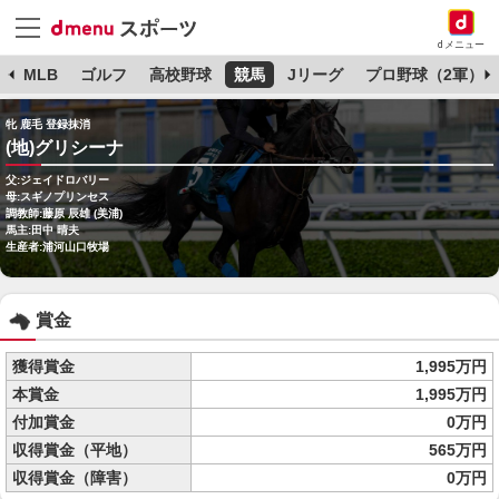
dメニュー
球
MLB
ゴルフ
高校野球
競馬
Jリーグ
プロ野球（2軍）
牝 鹿毛 登録抹消
(地)グリシーナ
父:ジェイドロバリー
母:スギノプリンセス
調教師:藤原 辰雄 (美浦)
馬主:田中 晴夫
生産者:浦河山口牧場
賞金
獲得賞金
1,995万円
本賞金
1,995万円
付加賞金
0万円
収得賞金（平地）
565万円
収得賞金（障害）
0万円