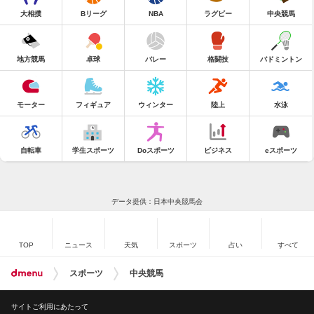
大相撲
Bリーグ
NBA
ラグビー
中央競馬
地方競馬
卓球
バレー
格闘技
バドミントン
モーター
フィギュア
ウィンター
陸上
水泳
自転車
学生スポーツ
Doスポーツ
ビジネス
eスポーツ
データ提供：日本中央競馬会
TOP
ニュース
天気
スポーツ
占い
すべて
スポーツ
中央競馬
サイトご利用にあたって