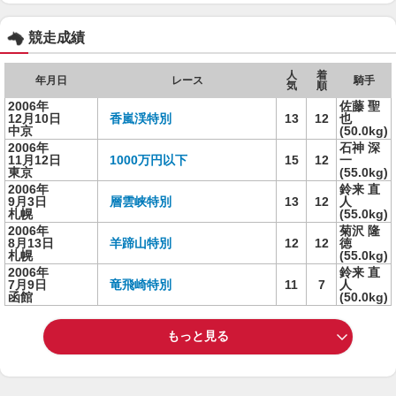
競走成績
人
着
年月日
レース
騎手
気
順
2006年
佐藤 聖
12月10日
香嵐渓特別
13
12
也
中京
(50.0kg)
2006年
石神 深
11月12日
1000万円以下
15
12
一
東京
(55.0kg)
2006年
鈴来 直
9月3日
層雲峡特別
13
12
人
札幌
(55.0kg)
2006年
菊沢 隆
8月13日
羊蹄山特別
12
12
徳
札幌
(55.0kg)
2006年
鈴来 直
7月9日
竜飛崎特別
11
7
人
函館
(50.0kg)
もっと見る