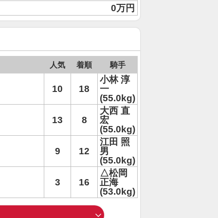
0万円
人気
着順
騎手
小林 淳
10
18
一
(55.0kg)
大西 直
13
8
宏
(55.0kg)
江田 照
9
12
男
(55.0kg)
△松岡
3
16
正海
(53.0kg)