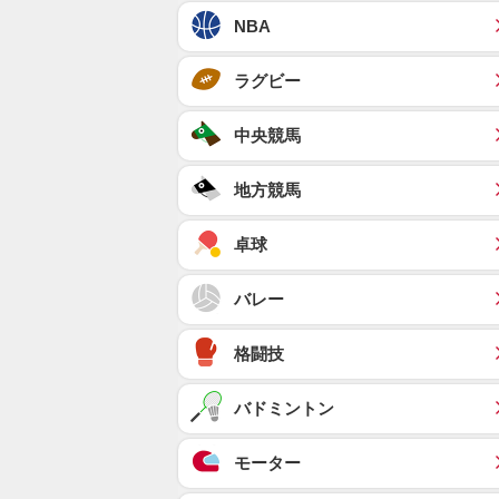
NBA
ラグビー
中央競馬
地方競馬
卓球
バレー
格闘技
バドミントン
モーター