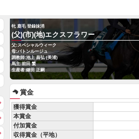
牝 鹿毛 登録抹消
(父)(市)(地)エクスフラワー
父:スペシャルウィーク
母:バトンルージュ
調教師:池上 昌弘 (美浦)
馬主:前田 繁
生産者:鎌田 正嗣
賞金
獲得賞金
本賞金
付加賞金
収得賞金（平地）