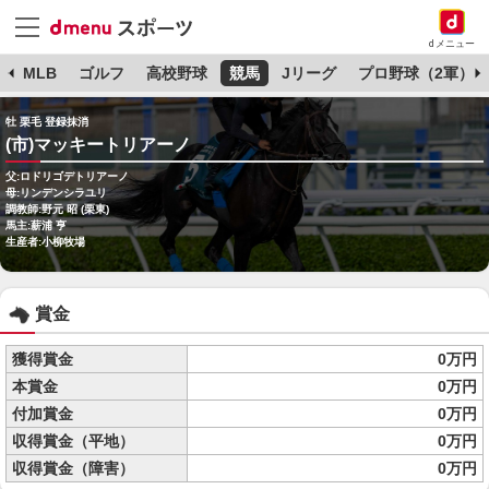
dメニュー
球
MLB
ゴルフ
高校野球
競馬
Jリーグ
プロ野球（2軍）
牡 栗毛 登録抹消
(市)マッキートリアーノ
父:ロドリゴデトリアーノ
母:リンデンシラユリ
調教師:野元 昭 (栗東)
馬主:薪浦 亨
生産者:小柳牧場
賞金
獲得賞金
0万円
本賞金
0万円
付加賞金
0万円
収得賞金（平地）
0万円
収得賞金（障害）
0万円