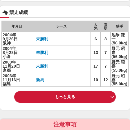
競走成績
人
着
年月日
レース
騎手
気
順
2004年
池添 謙
9月26日
未勝利
6
8
一
阪神
(56.0kg)
2004年
野元 昭
8月28日
未勝利
13
7
嘉
小倉
(56.0kg)
2003年
野元 昭
11月29日
未勝利
17
7
嘉
京都
(55.0kg)
2003年
野元 昭
11月16日
新馬
10
12
嘉
福島
(55.0kg)
もっと見る
注意事項