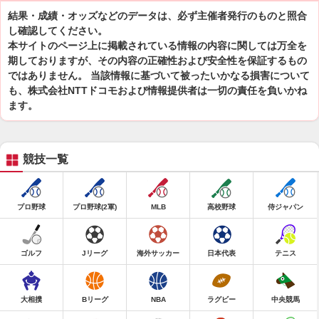
結果・成績・オッズなどのデータは、必ず主催者発行のものと照合
し確認してください。
本サイトのページ上に掲載されている情報の内容に関しては万全を
期しておりますが、その内容の正確性および安全性を保証するもの
ではありません。 当該情報に基づいて被ったいかなる損害について
も、株式会社NTTドコモおよび情報提供者は一切の責任を負いかね
ます。
競技一覧
プロ野球
プロ野球(2軍)
MLB
高校野球
侍ジャパン
ゴルフ
Jリーグ
海外サッカー
日本代表
テニス
大相撲
Bリーグ
NBA
ラグビー
中央競馬