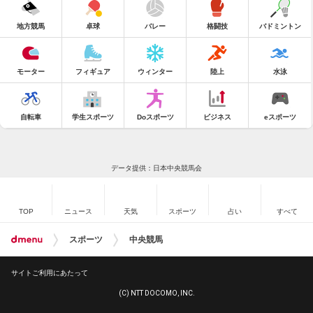
地方競馬
卓球
バレー
格闘技
バドミントン
モーター
フィギュア
ウィンター
陸上
水泳
自転車
学生スポーツ
Doスポーツ
ビジネス
eスポーツ
データ提供：日本中央競馬会
TOP
ニュース
天気
スポーツ
占い
すべて
スポーツ
中央競馬
サイトご利用にあたって
(C) NTT DOCOMO, INC.