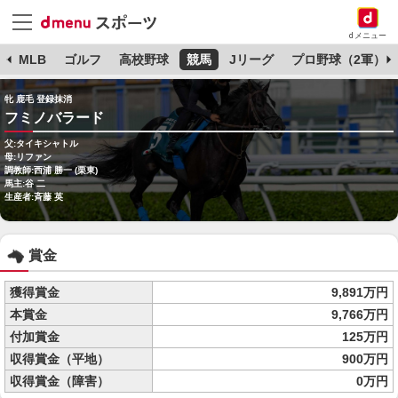
dメニュー
球
MLB
ゴルフ
高校野球
競馬
Jリーグ
プロ野球（2軍）
牝 鹿毛 登録抹消
フミノバラード
父:タイキシャトル
母:リファン
調教師:西浦 勝一 (栗東)
馬主:谷 二
生産者:斉藤 英
賞金
獲得賞金
9,891万円
本賞金
9,766万円
付加賞金
125万円
収得賞金（平地）
900万円
収得賞金（障害）
0万円