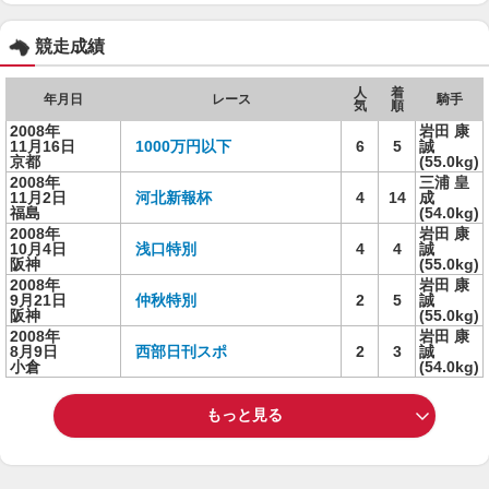
競走成績
人
着
年月日
レース
騎手
気
順
2008年
岩田 康
11月16日
1000万円以下
6
5
誠
京都
(55.0kg)
2008年
三浦 皇
11月2日
河北新報杯
4
14
成
福島
(54.0kg)
2008年
岩田 康
10月4日
浅口特別
4
4
誠
阪神
(55.0kg)
2008年
岩田 康
9月21日
仲秋特別
2
5
誠
阪神
(55.0kg)
2008年
岩田 康
8月9日
西部日刊スポ
2
3
誠
小倉
(54.0kg)
もっと見る