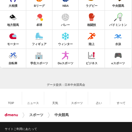
大相撲
Bリーグ
NBA
ラグビー
中央競馬
地方競馬
卓球
バレー
格闘技
バドミントン
モーター
フィギュア
ウィンター
陸上
水泳
自転車
学生スポーツ
Doスポーツ
ビジネス
eスポーツ
データ提供：日本中央競馬会
TOP
ニュース
天気
スポーツ
占い
すべて
スポーツ
中央競馬
サイトご利用にあたって