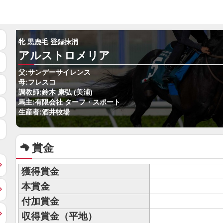
牝 黒鹿毛 登録抹消
アルストロメリア
父:サンデーサイレンス
母:フレスコ
調教師:鈴木 康弘 (美浦)
馬主:有限会社 ターフ・スポート
生産者:酒井牧場
賞金
獲得賞金
本賞金
付加賞金
収得賞金（平地）