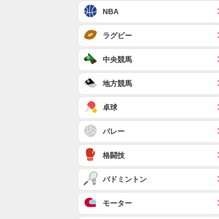
NBA
ラグビー
中央競馬
地方競馬
卓球
バレー
格闘技
バドミントン
モーター