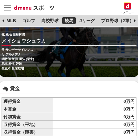
dメニュー
球
MLB
ゴルフ
高校野球
競馬
Jリーグ
プロ野球（2軍）
牝 鹿毛 登録抹消
メイショウシュウカ
父:サンデーサイレンス
母:アルタデナ
調教師:飯田 明弘 (栗東)
馬主:松本 好雄
生産者:松栄牧場
賞金
獲得賞金
0万円
本賞金
0万円
付加賞金
0万円
収得賞金（平地）
0万円
収得賞金（障害）
0万円