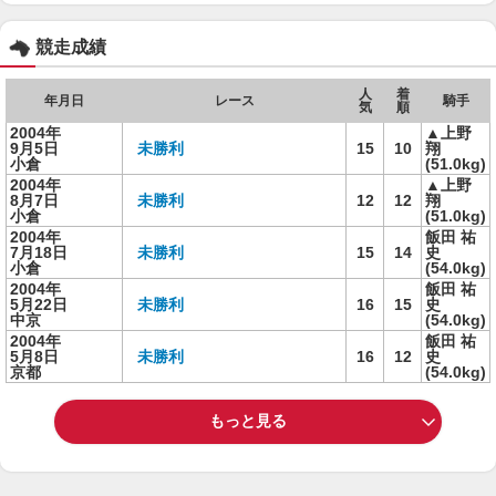
競走成績
人
着
年月日
レース
騎手
気
順
2004年
▲上野
9月5日
未勝利
15
10
翔
小倉
(51.0kg)
2004年
▲上野
8月7日
未勝利
12
12
翔
小倉
(51.0kg)
2004年
飯田 祐
7月18日
未勝利
15
14
史
小倉
(54.0kg)
2004年
飯田 祐
5月22日
未勝利
16
15
史
中京
(54.0kg)
2004年
飯田 祐
5月8日
未勝利
16
12
史
京都
(54.0kg)
もっと見る