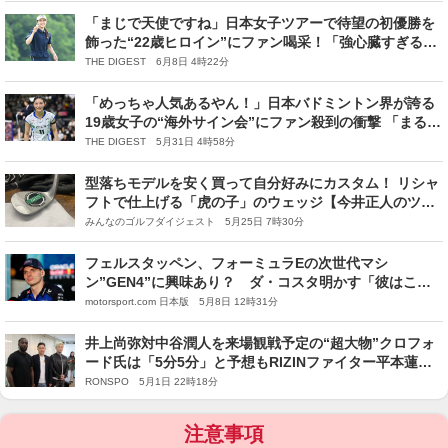
「まじで天使ですね」日本女子ツアーで待望の初優勝を
飾った“22歳ヒロイン”にファン喝采！「強心臓すぎる」
「笑顔が眩しいんです」
THE DIGEST 6月8日 4時22分
「めっちゃ人気あるやん！」日本バドミントン界が誇る
19歳女子の“海外サイン会”にファン殺到の衝撃 「まるで
アイドルみたい」「一番キュート」
THE DIGEST 5月31日 4時58分
型落ちモデルを安く買って自分好みにカスタム！ リシャ
フトで仕上げる「虎の子」のウェッジ【今井正人のツア
ークオリティのクラブ工房 #22】
みんなのゴルフダイジェスト 5月25日 7時30分
フェルスタッペン、フォーミュラEの次世代マシ
ン”GEN4”に興味あり？ ダ・コスタ明かす「彼はこの
マシンに満足しているみたい」
motorsport.com 日本版 5月8日 12時31分
井上尚弥対中谷潤人を来場観戦予定の“超大物”クロフォ
ード氏は「5分5分」と予想もRIZINファイター平本蓮は
「中谷選手がKOする雰囲気がある」と超大胆予想
RONSPO 5月1日 22時18分
注意事項