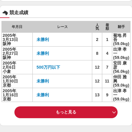
競走成績
人
着
年月日
レース
騎手
気
順
2005年
菊地 昇
3月13日
未勝利
2
1
吾
阪神
(59.0kg)
2005年
出津 孝
2月27日
未勝利
8
4
一
阪神
(59.0kg)
2005年
安田 康
2月6日
500万円以下
12
7
彦
小倉
(56.0kg)
2005年
仲田 雅
1月30日
未勝利
12
11
興
京都
(59.0kg)
2005年
出津 孝
1月16日
未勝利
13
9
一
京都
(59.0kg)
もっと見る