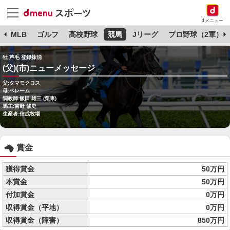
dメニュー
球
MLB
ゴルフ
高校野球
競馬
Jリーグ
プロ野球（2軍）
牡 芦毛 登録抹消
(父)(市)ニューメッセージ
父:タマモクロス
母:ベレーム
調教師:飯田 雄三 (栗東)
馬主:吉野 修史
生産者:信成牧場
賞金
獲得賞金
50万円
本賞金
50万円
付加賞金
0万円
収得賞金（平地）
0万円
収得賞金（障害）
850万円