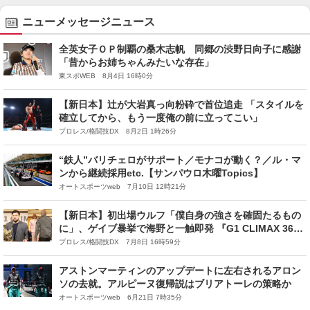
ニューメッセージニュース
全英女子ＯＰ制覇の桑木志帆 同郷の渋野日向子に感謝
「昔からお姉ちゃんみたいな存在」
東スポWEB 8月4日 16時0分
【新日本】辻が大岩真っ向粉砕で首位追走 「スタイルを
確立してから、もう一度俺の前に立ってこい」
プロレス/格闘技DX 8月2日 1時26分
“鉄人”バリチェロがサポート／モナコが動く？／ル・マ
ンから継続採用etc.【サンパウロ木曜Topics】
オートスポーツweb 7月10日 12時21分
【新日本】初出場ウルフ「僕自身の強さを確固たるもの
に」、ゲイブ暴挙で海野と一触即発 『G1 CLIMAX 36』
Bブロック会見
プロレス/格闘技DX 7月8日 16時59分
アストンマーティンのアップデートに左右されるアロン
ソの去就。アルピーヌ復帰説はブリアトーレの策略か
オートスポーツweb 6月21日 7時35分