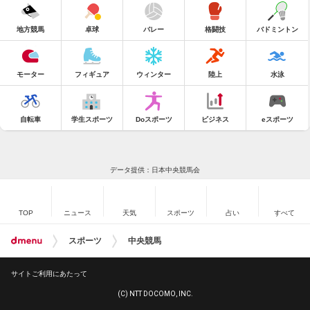
地方競馬
卓球
バレー
格闘技
バドミントン
モーター
フィギュア
ウィンター
陸上
水泳
自転車
学生スポーツ
Doスポーツ
ビジネス
eスポーツ
データ提供：日本中央競馬会
TOP
ニュース
天気
スポーツ
占い
すべて
スポーツ
中央競馬
サイトご利用にあたって
(C) NTT DOCOMO, INC.