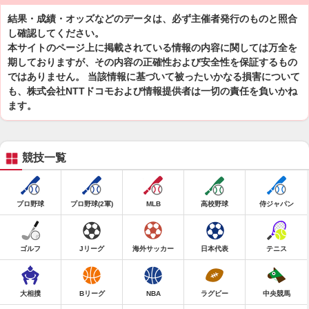
結果・成績・オッズなどのデータは、必ず主催者発行のものと照合
し確認してください。
本サイトのページ上に掲載されている情報の内容に関しては万全を
期しておりますが、その内容の正確性および安全性を保証するもの
ではありません。 当該情報に基づいて被ったいかなる損害について
も、株式会社NTTドコモおよび情報提供者は一切の責任を負いかね
ます。
競技一覧
プロ野球
プロ野球(2軍)
MLB
高校野球
侍ジャパン
ゴルフ
Jリーグ
海外サッカー
日本代表
テニス
大相撲
Bリーグ
NBA
ラグビー
中央競馬