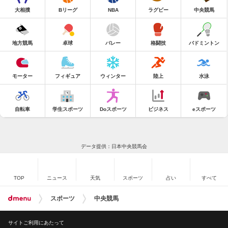
大相撲
Bリーグ
NBA
ラグビー
中央競馬
地方競馬
卓球
バレー
格闘技
バドミントン
モーター
フィギュア
ウィンター
陸上
水泳
自転車
学生スポーツ
Doスポーツ
ビジネス
eスポーツ
データ提供：日本中央競馬会
TOP
ニュース
天気
スポーツ
占い
すべて
スポーツ
中央競馬
サイトご利用にあたって