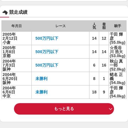
競走成績
人
着
年月日
レース
騎手
気
順
2005年
千田 輝
2月12日
500万円以下
14
12
彦
小倉
(55.0kg)
2005年
☆長谷
1月8日
500万円以下
14
14
川 浩大
京都
(53.0kg)
2004年
秋山 真
7月3日
500万円以下
6
16
一郎
阪神
(52.0kg)
2004年
蛯名 正
6月20日
未勝利
8
1
義
阪神
(54.0kg)
2004年
千田 輝
6月6日
未勝利
18
9
彦
中京
(54.0kg)
もっと見る