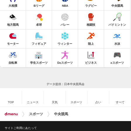
大相撲
Bリーグ
NBA
ラグビー
中央競馬
地方競馬
卓球
バレー
格闘技
バドミントン
モーター
フィギュア
ウィンター
陸上
水泳
自転車
学生スポーツ
Doスポーツ
ビジネス
eスポーツ
データ提供：日本中央競馬会
TOP
ニュース
天気
スポーツ
占い
すべて
スポーツ
中央競馬
サイトご利用にあたって