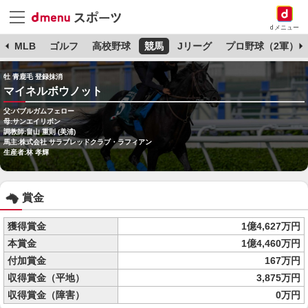
dメニュー
球
MLB
ゴルフ
高校野球
競馬
Jリーグ
プロ野球（2軍）
牡 青鹿毛 登録抹消
マイネルボウノット
父:バブルガムフェロー
母:サンエイリボン
調教師:畠山 重則 (美浦)
馬主:株式会社 サラブレッドクラブ・ラフィアン
生産者:林 孝輝
賞金
獲得賞金
1億4,627万円
本賞金
1億4,460万円
付加賞金
167万円
収得賞金（平地）
3,875万円
収得賞金（障害）
0万円