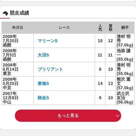
競走成績
人
着
年月日
レース
騎手
気
順
2008年
津村 明
7月20日
マリーンS
10
12
秀
函館
(57.0kg)
2008年
池添 謙
7月5日
大沼S
11
11
一
函館
(55.0kg)
2008年
津村 明
6月14日
ブリリアント
8
10
秀
東京
(55.0kg)
2008年
熊沢 重
5月25日
東海S
14
13
文
中京
(57.0kg)
2007年
武士沢
12月8日
師走S
9
10
友治
中山
(56.0kg)
もっと見る