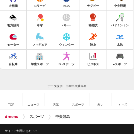
大相撲
Bリーグ
NBA
ラグビー
中央競馬
地方競馬
卓球
バレー
格闘技
バドミントン
モーター
フィギュア
ウィンター
陸上
水泳
自転車
学生スポーツ
Doスポーツ
ビジネス
eスポーツ
データ提供：日本中央競馬会
TOP
ニュース
天気
スポーツ
占い
すべて
スポーツ
中央競馬
サイトご利用にあたって