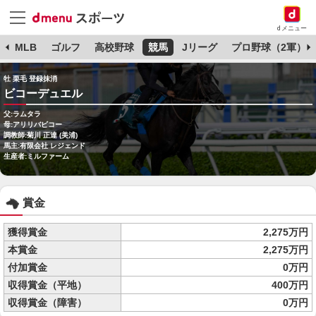
dメニュー
球
MLB
ゴルフ
高校野球
競馬
Jリーグ
プロ野球（2軍）
牡 栗毛 登録抹消
ビコーデュエル
父:ラムタラ
母:アリリバビコー
調教師:菊川 正達 (美浦)
馬主:有限会社 レジェンド
生産者:ミルファーム
賞金
獲得賞金
2,275万円
本賞金
2,275万円
付加賞金
0万円
収得賞金（平地）
400万円
収得賞金（障害）
0万円