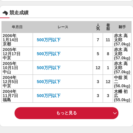
競走成績
人
着
年月日
レース
騎手
気
順
2006年
赤木 高
1月14日
500万円以下
7
11
太郎
京都
(57.0kg)
2005年
赤木 高
12月17日
500万円以下
5
8
太郎
中京
(57.0kg)
2005年
赤木 高
10月1日
500万円以下
12
1
太郎
中山
(57.0kg)
2004年
中舘 英
12月5日
500万円以下
3
12
二
中京
(56.0kg)
2004年
木幡 初
11月7日
500万円以下
3
3
広
福島
(55.0kg)
もっと見る