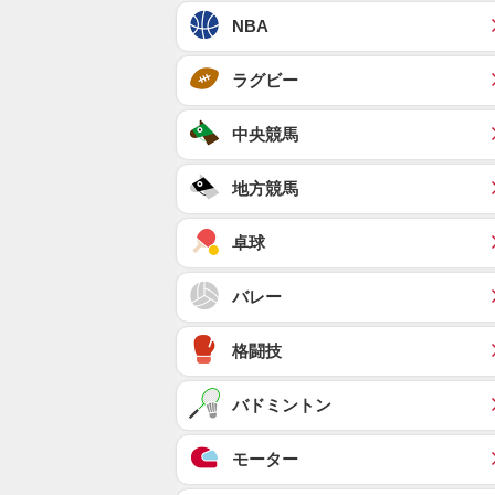
NBA
ラグビー
中央競馬
地方競馬
卓球
バレー
格闘技
バドミントン
モーター