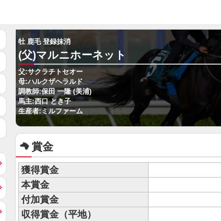
牡 鹿毛 登録抹消
(父)マルニホーネット
父:サクラチトセオー
母:ハルクザヘラルド
調教師:保田 一隆 (美浦)
馬主:西口 とき子
生産者:ミルファーム
賞金
獲得賞金
本賞金
付加賞金
収得賞金（平地）