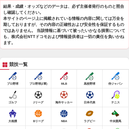
結果・成績・オッズなどのデータは、必ず主催者発行のものと照合
し確認してください。
本サイトのページ上に掲載されている情報の内容に関しては万全を
期しておりますが、その内容の正確性および安全性を保証するもの
ではありません。 当該情報に基づいて被ったいかなる損害について
も、株式会社NTTドコモおよび情報提供者は一切の責任を負いかね
ます。
競技一覧
プロ野球
プロ野球(2軍)
MLB
高校野球
侍ジャパン
ゴルフ
Jリーグ
海外サッカー
日本代表
テニス
大相撲
Bリーグ
NBA
ラグビー
中央競馬