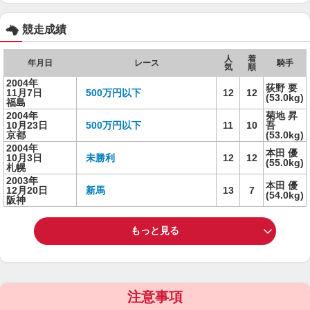
競走成績
人
着
年月日
レース
騎手
気
順
2004年
荻野 要
11月7日
500万円以下
12
12
(53.0kg)
福島
2004年
菊地 昇
10月23日
500万円以下
11
10
吾
京都
(53.0kg)
2004年
本田 優
10月3日
未勝利
12
12
(55.0kg)
札幌
2003年
本田 優
12月20日
新馬
13
7
(54.0kg)
阪神
もっと見る
注意事項