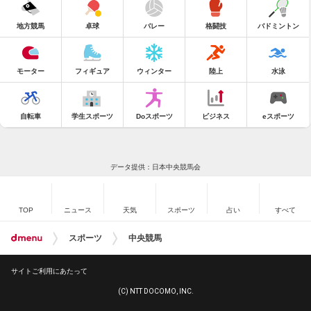
地方競馬
卓球
バレー
格闘技
バドミントン
モーター
フィギュア
ウィンター
陸上
水泳
自転車
学生スポーツ
Doスポーツ
ビジネス
eスポーツ
データ提供：日本中央競馬会
TOP
ニュース
天気
スポーツ
占い
すべて
スポーツ
中央競馬
サイトご利用にあたって
(C) NTT DOCOMO, INC.