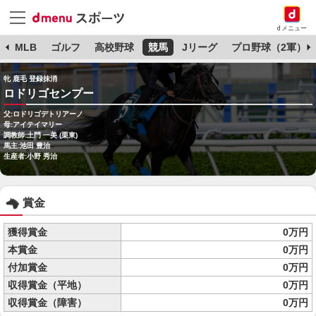
dメニュー
球
MLB
ゴルフ
高校野球
競馬
Jリーグ
プロ野球（2軍）
牝 鹿毛 登録抹消
ロドリゴセンプー
父:ロドリゴデトリアーノ
母:アイテイマリー
調教師:土門 一美 (栗東)
馬主:池田 豊治
生産者:小野 秀治
賞金
獲得賞金
0万円
本賞金
0万円
付加賞金
0万円
収得賞金（平地）
0万円
収得賞金（障害）
0万円