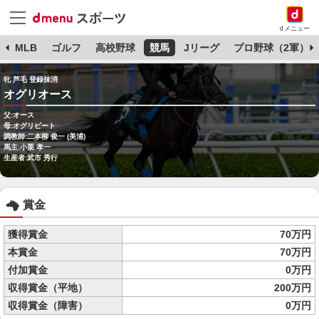
dメニュー
球
MLB
ゴルフ
高校野球
競馬
Jリーグ
プロ野球（2軍）
牝 芦毛 登録抹消
オグリオース
父:オース
母:オグリビート
調教師:二本柳 俊一 (美浦)
馬主:小栗 孝一
生産者:武市 秀行
賞金
獲得賞金
70万円
本賞金
70万円
付加賞金
0万円
収得賞金（平地）
200万円
収得賞金（障害）
0万円