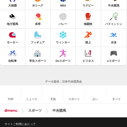
大相撲
Bリーグ
NBA
ラグビー
中央競馬
地方競馬
卓球
バレー
格闘技
バドミントン
モーター
フィギュア
ウィンター
陸上
水泳
自転車
学生スポーツ
Doスポーツ
ビジネス
eスポーツ
データ提供：日本中央競馬会
TOP
ニュース
天気
スポーツ
占い
すべて
スポーツ
中央競馬
サイトご利用にあたって