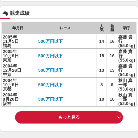
競走成績
人
着
年月日
レース
騎手
気
順
2005年
嘉藤 貴
11月5日
500万円以下
14
16
行
福島
(55.0kg)
2005年
嘉藤 貴
10月9日
500万円以下
15
16
行
東京
(55.0kg)
2004年
嘉藤 貴
12月26日
500万円以下
13
13
行
中京
(54.0kg)
2004年
秋山 真
10月9日
500万円以下
8
6
一郎
京都
(53.0kg)
2004年
秋山 真
9月20日
500万円以下
10
10
一郎
阪神
(52.0kg)
もっと見る