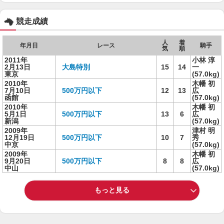
競走成績
人
着
年月日
レース
騎手
気
順
2011年
小林 淳
2月13日
大島特別
15
14
一
東京
(57.0kg)
2010年
木幡 初
7月10日
500万円以下
12
13
広
函館
(57.0kg)
2010年
木幡 初
5月1日
500万円以下
13
6
広
新潟
(57.0kg)
2009年
津村 明
12月19日
500万円以下
10
7
秀
中京
(57.0kg)
2009年
木幡 初
9月20日
500万円以下
8
8
広
中山
(57.0kg)
もっと見る