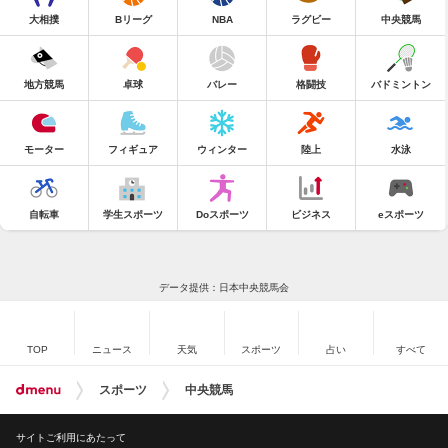
大相撲
Bリーグ
NBA
ラグビー
中央競馬
地方競馬
卓球
バレー
格闘技
バドミントン
モーター
フィギュア
ウィンター
陸上
水泳
自転車
学生スポーツ
Doスポーツ
ビジネス
eスポーツ
データ提供：日本中央競馬会
TOP
ニュース
天気
スポーツ
占い
すべて
スポーツ
中央競馬
サイトご利用にあたって