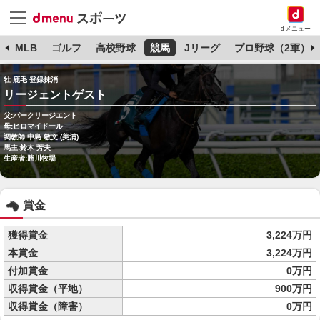
dメニュー
球
MLB
ゴルフ
高校野球
競馬
Jリーグ
プロ野球（2軍）
牡 鹿毛 登録抹消
リージェントゲスト
父:パークリージエント
母:ヒロマイドール
調教師:中島 敏文 (美浦)
馬主:鈴木 芳夫
生産者:勝川牧場
賞金
獲得賞金
3,224万円
本賞金
3,224万円
付加賞金
0万円
収得賞金（平地）
900万円
収得賞金（障害）
0万円