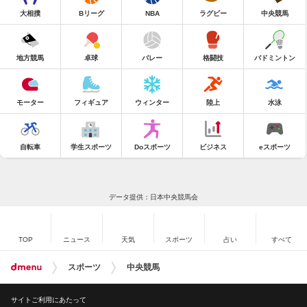
大相撲
Bリーグ
NBA
ラグビー
中央競馬
地方競馬
卓球
バレー
格闘技
バドミントン
モーター
フィギュア
ウィンター
陸上
水泳
自転車
学生スポーツ
Doスポーツ
ビジネス
eスポーツ
データ提供：日本中央競馬会
TOP
ニュース
天気
スポーツ
占い
すべて
スポーツ
中央競馬
サイトご利用にあたって