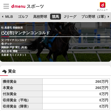
dメニュー
球
MLB
ゴルフ
高校野球
競馬
Jリーグ
プロ野球（2軍）
牡 黒鹿毛 登録抹消
(父)(市)マンテンコンコルド
父:フサイチコンコルド
母:デック
調教師:戸田 博文 (美浦)
馬主:杉本 博敬
生産者:カミイスタット
賞金
獲得賞金
260万円
本賞金
260万円
付加賞金
0万円
収得賞金（平地）
0万円
収得賞金（障害）
0万円