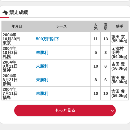
競走成績
人
着
年月日
レース
騎手
気
順
2004年
張田 京
10月30日
500万円以下
11
13
(55.0kg)
東京
2004年
▲津村
10月3日
未勝利
5
3
明秀
札幌
(54.0kg)
2004年
吉田 豊
9月11日
未勝利
10
6
(56.0kg)
阪神
2004年
吉田 豊
8月21日
未勝利
8
6
(56.0kg)
新潟
2004年
吉田 豊
7月11日
未勝利
10
10
(56.0kg)
福島
もっと見る