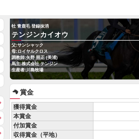
牡 青鹿毛 登録抹消
テンジンカイオウ
父:サンシャック
母:ロイヤルクロス
調教師:矢野 照正 (美浦)
馬主:株式会社 テンジン
生産者:川島牧場
賞金
獲得賞金
本賞金
付加賞金
収得賞金（平地）