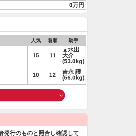
0万円
人気
着順
騎手
▲水出
15
11
大介
(53.0kg)
吉永 護
10
12
(56.0kg)
者発行のものと照合し確認して