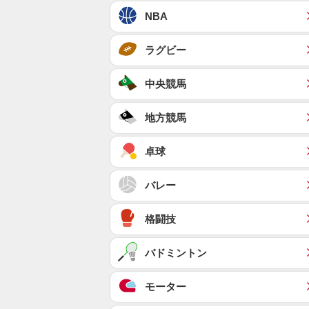
NBA
ラグビー
中央競馬
地方競馬
卓球
バレー
格闘技
バドミントン
モーター