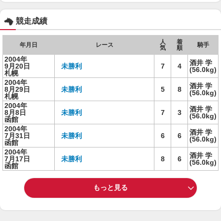
競走成績
人
着
年月日
レース
騎手
気
順
2004年
酒井 学
9月20日
未勝利
7
4
(56.0kg)
札幌
2004年
酒井 学
8月29日
未勝利
5
8
(56.0kg)
札幌
2004年
酒井 学
8月8日
未勝利
7
3
(56.0kg)
函館
2004年
酒井 学
7月31日
未勝利
6
6
(56.0kg)
函館
2004年
酒井 学
7月17日
未勝利
8
6
(56.0kg)
函館
もっと見る