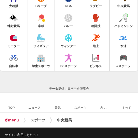
大相撲
Bリーグ
NBA
ラグビー
中央競馬
地方競馬
卓球
バレー
格闘技
バドミントン
モーター
フィギュア
ウィンター
陸上
水泳
自転車
学生スポーツ
Doスポーツ
ビジネス
eスポーツ
データ提供：日本中央競馬会
TOP
ニュース
天気
スポーツ
占い
すべて
スポーツ
中央競馬
サイトご利用にあたって