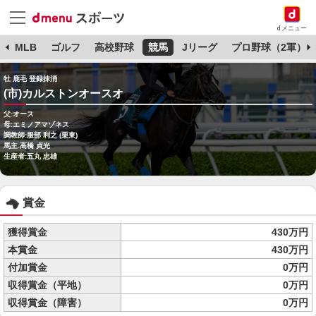
dメニュー
球
MLB
ゴルフ
高校野球
競馬
Jリーグ
プロ野球（2軍）
牡 鹿毛 登録抹消
(市)カルストンオースオ
父:オース
母:エミノアマゾネス
調教師:服部 利之 (栗東)
馬主:高橋 貞光
生産者:五丸 忠雄
賞金
獲得賞金
430万円
本賞金
430万円
付加賞金
0万円
収得賞金（平地）
0万円
収得賞金（障害）
0万円