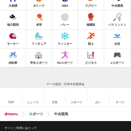
大相撲
Bリーグ
NBA
ラグビー
中央競馬
地方競馬
卓球
バレー
格闘技
バドミントン
モーター
フィギュア
ウィンター
陸上
水泳
自転車
学生スポーツ
Doスポーツ
ビジネス
eスポーツ
データ提供：日本中央競馬会
TOP
ニュース
天気
スポーツ
占い
すべて
スポーツ
中央競馬
サイトご利用にあたって