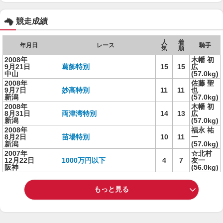
競走成績
人
着
年月日
レース
騎手
気
順
2008年
木幡 初
9月21日
葛飾特別
15
15
広
中山
(57.0kg)
2008年
佐藤 聖
9月7日
妙高特別
11
11
也
新潟
(57.0kg)
2008年
木幡 初
8月31日
両津湾特別
14
13
広
新潟
(57.0kg)
2008年
福永 祐
8月2日
苗場特別
10
11
一
新潟
(57.0kg)
2007年
☆北村
12月22日
1000万円以下
4
7
友一
阪神
(56.0kg)
もっと見る