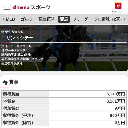
dメニュー
球
MLB
ゴルフ
高校野球
競馬
Jリーグ
プロ野球（2軍）
牡 栗毛 登録抹消
コリントシチー
父:トーヨーリファール
母:ワールドトキワ
調教師:平井 雄二 (美浦)
馬主:株式会社 友駿ホースクラブ
生産者:中央牧場
賞金
獲得賞金
6,170万円
本賞金
6,161万円
付加賞金
9万円
収得賞金（平地）
600万円
収得賞金（障害）
0万円